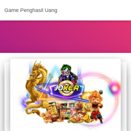
Game Penghasil Uang