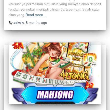
khususnya permainan slot, situs yang menyediakan deposit
rendah seringkali menjadi pilihan para pemain. Salah satu
situs yang
Read more…
By
admin
,
8 months
ago