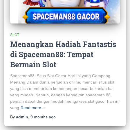
SLOT
Menangkan Hadiah Fantastis
di Spaceman88: Tempat
Bermain Slot
Spaceman88: Situs Slot Gacor Hari Ini yang Gampang
Menang Dalam dunia perjudian online, mencari situs slot
yang bisa memberikan kemenangan besar bukanlah hal
yang mudah. Namun, dengan kehadiran spaceman 88,
pemain dapat dengan mudah mengakses slot gacor hari ini
yang
Read more…
By
admin
,
9 months
ago