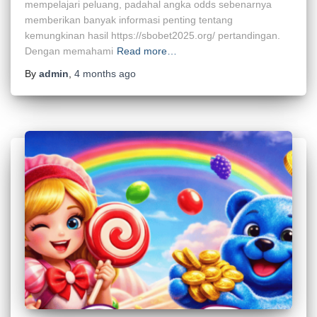
mempelajari peluang, padahal angka odds sebenarnya
memberikan banyak informasi penting tentang
kemungkinan hasil https://sbobet2025.org/ pertandingan.
Dengan memahami
Read more…
By
admin
,
4 months
ago