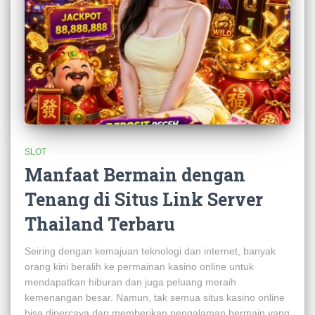
SLOT
Manfaat Bermain dengan
Tenang di Situs Link Server
Thailand Terbaru
Seiring dengan kemajuan teknologi dan internet, banyak
orang kini beralih ke permainan kasino online untuk
mendapatkan hiburan dan juga peluang meraih
kemenangan besar. Namun, tak semua situs kasino online
bisa dipercaya dan memberikan pengalaman bermain yang