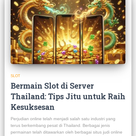
SLOT
Bermain Slot di Server
Thailand: Tips Jitu untuk Raih
Kesuksesan
Perjudian online telah menjadi salah satu industri yang
terus berkembang pesat di Thailand. Berbagai jenis
permainan telah ditawarkan oleh berbagai situs judi online