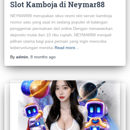
Slot Kamboja di Neymar88
NEYMAR88 merupakan situs resmi slot server kamboja
nomor satu yang saat ini sedang populer di kalangan
penggemar permainan slot online Dengan menawarkan
deposito mulai dari 10 ribu rupiah, NEYMAR88 menjadi
pilihan utama bagi para pemain yang ingin mencoba
keberuntungan mereka
Read more…
By
admin
,
8 months
ago