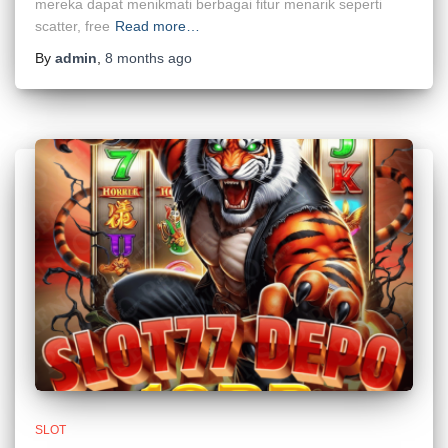
mereka dapat menikmati berbagai fitur menarik seperti
scatter, free
Read more…
By
admin
,
8 months
ago
SLOT