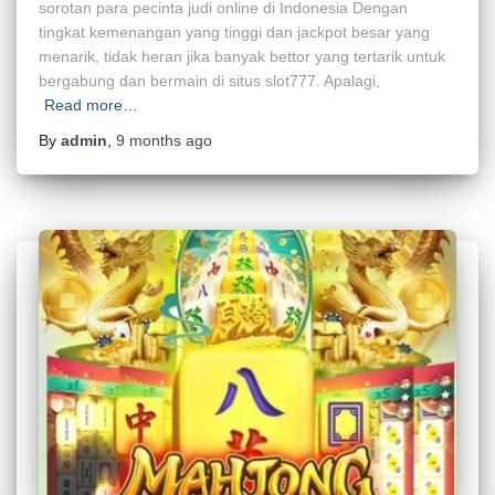
sorotan para pecinta judi online di Indonesia Dengan
tingkat kemenangan yang tinggi dan jackpot besar yang
menarik, tidak heran jika banyak bettor yang tertarik untuk
bergabung dan bermain di situs slot777. Apalagi,
Read more…
By
admin
,
9 months
ago