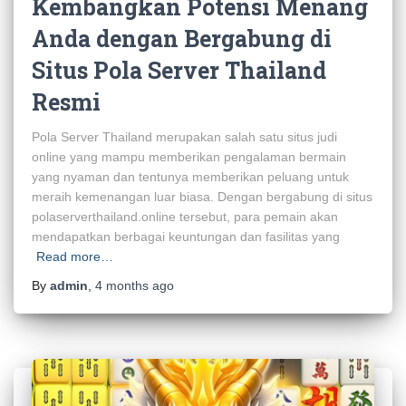
Kembangkan Potensi Menang
Anda dengan Bergabung di
Situs Pola Server Thailand
Resmi
Pola Server Thailand merupakan salah satu situs judi
online yang mampu memberikan pengalaman bermain
yang nyaman dan tentunya memberikan peluang untuk
meraih kemenangan luar biasa. Dengan bergabung di situs
polaserverthailand.online tersebut, para pemain akan
mendapatkan berbagai keuntungan dan fasilitas yang
Read more…
By
admin
,
4 months
ago