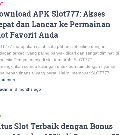
OT
ownload APK Slot777: Akses
epat dan Lancar ke Permainan
lot Favorit Anda
T777 merupakan salah satu pilihan slot online dengan
tingan terkecil yang paling banyak dicari dan sangat diminati di
onesia Dengan menjadi slot termurah, SLOT777
mungkinkan semua kalangan untuk bermain dengan nyaman
pa beban finansial yang berat. Hal ini membuat SLOT777
ead more…
admin
,
8 months
ago
OT
itus Slot Terbaik dengan Bonus