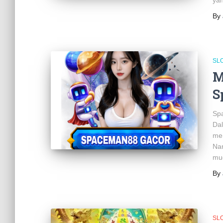
ya
By
SL
M
S
Sp
Dal
me
Na
mud
By
SL