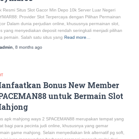
k Resmi Situs Slot Gacor Min Depo 10k Server Luar Negeri
MAR88: Provider Slot Terpercaya dengan Pilihan Permainan
or Dalam dunia perjudian online, khususnya permainan slot,
us yang menyediakan deposit rendah seringkali menjadi pilihan
a pemain. Salah satu situs yang
Read more…
admin
,
8 months
ago
OT
anfaatkan Bonus New Member
PACEMAN88 untuk Bermain Slot
ahjong
tus apk mahjong ways 2 SPACEMAN88 merupakan tempat yang
at bagi para pecinta judi online, khususnya yang gemar
main game mahjong. Selain menyediakan link alternatif pg soft,