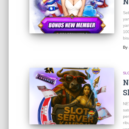
N
Seb
ya
yan
10
bi
By
SL
N
S
NE
sat
per
rib