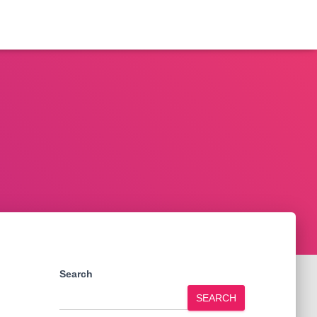
Search
SEARCH