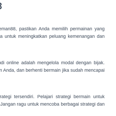
8
ceman88, pastikan Anda memilih permainan yang
da untuk meningkatkan peluang kemenangan dan
di online adalah mengelola modal dengan bijak.
 Anda, dan berhenti bermain jika sudah mencapai
ategi tersendiri. Pelajari strategi bermain untuk
angan ragu untuk mencoba berbagai strategi dan