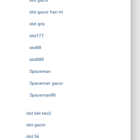
slot gacor
slot gacor hari ini
slot qris
slot777
slot88
slot888
Spaceman
Spaceman gacor
Spaceman88
slot bet kecil
slot gacor
slot 5k