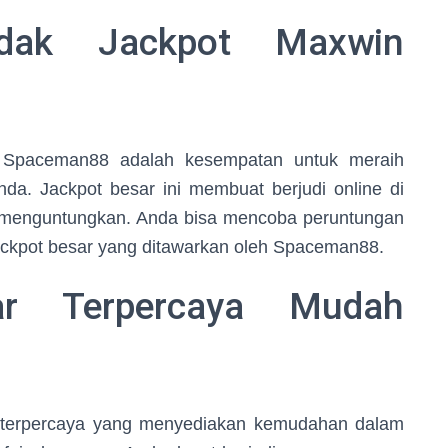
dak Jackpot Maxwin
i Spaceman88 adalah kesempatan untuk meraih
nda. Jackpot besar ini membuat berjudi online di
menguntungkan. Anda bisa mencoba peruntungan
ckpot besar yang ditawarkan oleh Spaceman88.
ar Terpercaya Mudah
e terpercaya yang menyediakan kemudahan dalam