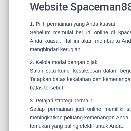
Website Spaceman8
1. Pilih permainan yang Anda kuasai
Sebelum memulai berjudi online di Spa
Anda kuasai. Hal ini akan membantu An
menghindari kerugian.
2. Kelola modal dengan bijak
Salah satu kunci kesuksesan dalam berju
Tetapkan batas kekalahan dan kemenangan
batas tersebut.
3. Pelajari strategi bermain
Setiap permainan judi online memiliki str
meningkatkan peluang kemenangan Anda. J
temukan yang paling efektif untuk Anda.