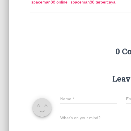
spaceman88 online
spaceman88 terpercaya
0 C
Leav
Name
*
Em
What's on your mind?