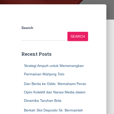
Search
SEARCH
Recent Posts
Strategi Ampuh untuk Memenangkan
Permainan Mahjong Toto
Dari Berita ke Odds: Memahami Peran
Opini Kolektif dan Narasi Media dalam
Dinamika Taruhan Bola
Berkah Slot Deposito 5k: Bermainlah