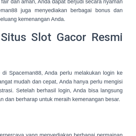
fair dan aman, Anda dapat berjudi secara nyaman
ceman88 juga menyediakan berbagai bonus dan
 peluang kemenangan Anda.
Situs Slot Gacor Resmi
e di Spaceman88, Anda perlu melakukan login ke
angat mudah dan cepat, Anda hanya perlu mengisi
strasi. Setelah berhasil login, Anda bisa langsung
an dan berharap untuk meraih kemenangan besar.
terpercaya yang menyediakan berbagai permainan