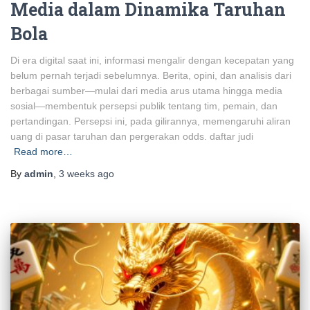
Media dalam Dinamika Taruhan
Bola
Di era digital saat ini, informasi mengalir dengan kecepatan yang
belum pernah terjadi sebelumnya. Berita, opini, dan analisis dari
berbagai sumber—mulai dari media arus utama hingga media
sosial—membentuk persepsi publik tentang tim, pemain, dan
pertandingan. Persepsi ini, pada gilirannya, memengaruhi aliran
uang di pasar taruhan dan pergerakan odds. daftar judi
Read more…
By
admin
,
3 weeks
ago