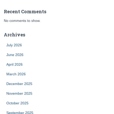
Recent Comments
No comments to show.
Archives
July 2026
June 2026
April 2026
March 2026
December 2025
November 2025
October 2025
September 2025