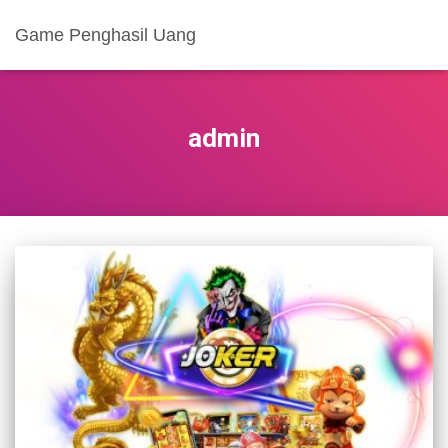
Game Penghasil Uang
admin