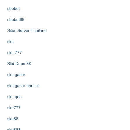
sbobet
sbobet88
Situs Server Thailand
slot
slot 777
Slot Depo 5K
slot gacor
slot gacor hari ini
slot qris
slot777
slot88
slot888