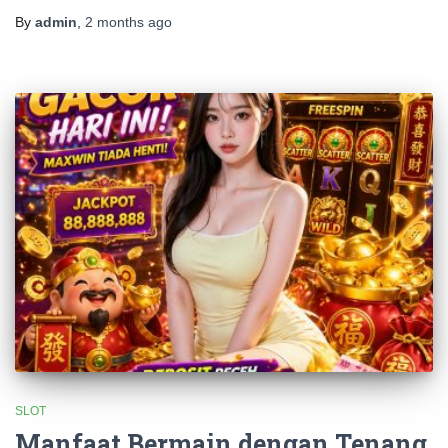
By
admin
,
2 months
ago
SLOT
Manfaat Bermain dengan Tenang