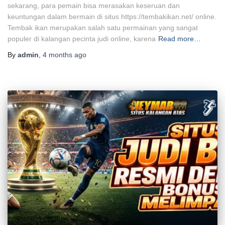
sekarang, para pemain bisa merasakan keseruan dan
keuntungan dalam bermain di situs https://tembakikan.net/ online.
Tembak ikan merupakan salah satu permainan yang sangat
populer di kalangan pecinta judi online, karena
Read more…
By
admin
,
4 months
ago