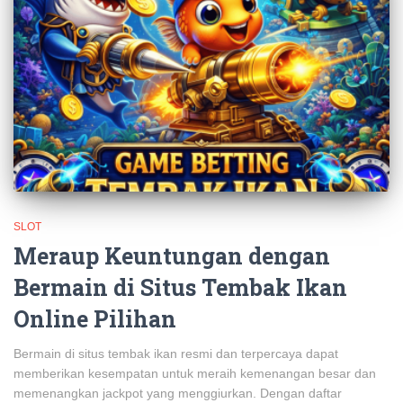
SLOT
Meraup Keuntungan dengan
Bermain di Situs Tembak Ikan
Online Pilihan
Bermain di situs tembak ikan resmi dan terpercaya dapat
memberikan kesempatan untuk meraih kemenangan besar dan
memenangkan jackpot yang menggiurkan. Dengan daftar