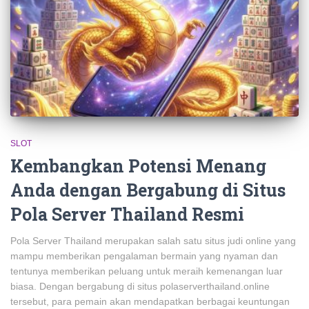
SLOT
Kembangkan Potensi Menang
Anda dengan Bergabung di Situs
Pola Server Thailand Resmi
Pola Server Thailand merupakan salah satu situs judi online yang
mampu memberikan pengalaman bermain yang nyaman dan
tentunya memberikan peluang untuk meraih kemenangan luar
biasa. Dengan bergabung di situs polaserverthailand.online
tersebut, para pemain akan mendapatkan berbagai keuntungan