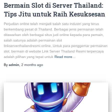
Bermain Slot di Server Thailand:
Tips Jitu untuk Raih Kesuksesan
Perjudian online telah menjadi salah satu industri yang terus
berkembang pesat di Thailand. Berbagai jenis permainan telah
ditawarkan oleh berbagai situs judi online kepada para pemain,
salah satunya adalah permainan slot
linkserverthailandresmi.online. Untuk para penggemar permainan
slot, bermain di website Link Server Thailand Resmi terpercaya
adalah pilihan yang tepat untuk
Read more…
By
admin
,
2 months
ago