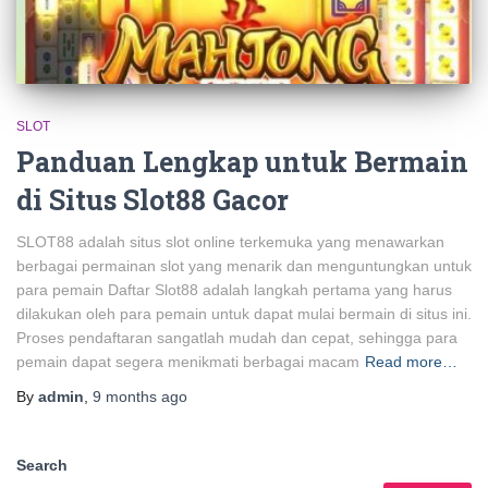
SLOT
Panduan Lengkap untuk Bermain
di Situs Slot88 Gacor
SLOT88 adalah situs slot online terkemuka yang menawarkan
berbagai permainan slot yang menarik dan menguntungkan untuk
para pemain Daftar Slot88 adalah langkah pertama yang harus
dilakukan oleh para pemain untuk dapat mulai bermain di situs ini.
Proses pendaftaran sangatlah mudah dan cepat, sehingga para
pemain dapat segera menikmati berbagai macam
Read more…
By
admin
,
9 months
ago
Search