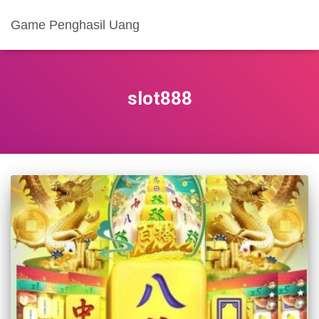
Game Penghasil Uang
slot888