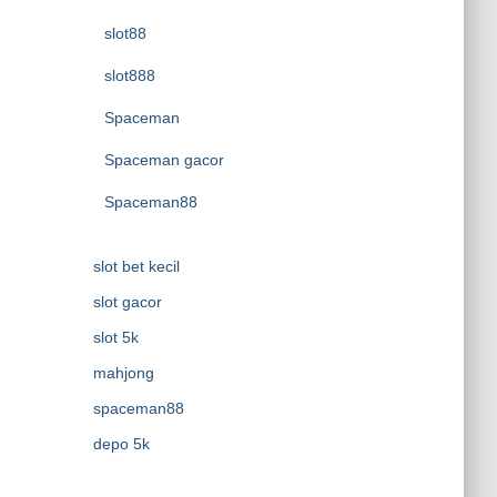
slot88
slot888
Spaceman
Spaceman gacor
Spaceman88
slot bet kecil
slot gacor
slot 5k
mahjong
spaceman88
depo 5k