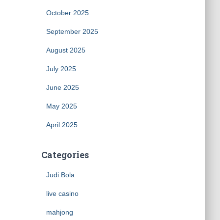
October 2025
September 2025
August 2025
July 2025
June 2025
May 2025
April 2025
Categories
Judi Bola
live casino
mahjong