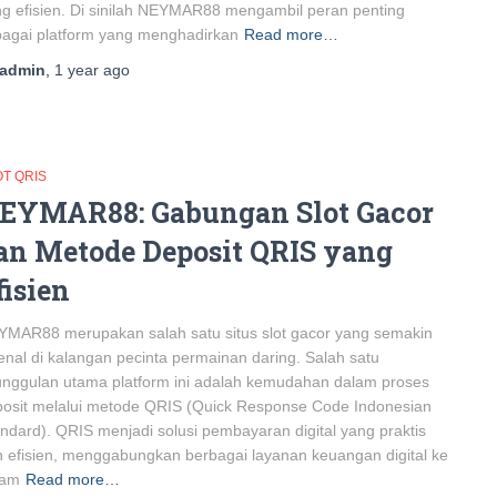
g efisien. Di sinilah NEYMAR88 mengambil peran penting
agai platform yang menghadirkan
Read more…
admin
,
1 year
ago
T QRIS
EYMAR88: Gabungan Slot Gacor
an Metode Deposit QRIS yang
fisien
MAR88 merupakan salah satu situs slot gacor yang semakin
enal di kalangan pecinta permainan daring. Salah satu
nggulan utama platform ini adalah kemudahan dalam proses
osit melalui metode QRIS (Quick Response Code Indonesian
ndard). QRIS menjadi solusi pembayaran digital yang praktis
 efisien, menggabungkan berbagai layanan keuangan digital ke
lam
Read more…