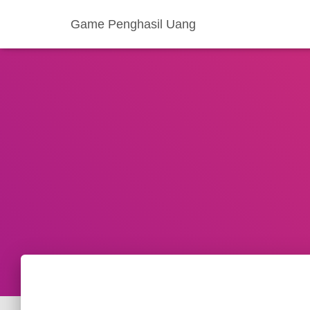
Game Penghasil Uang