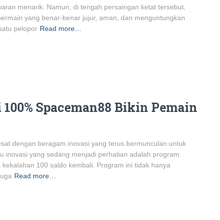
an menarik. Namun, di tengah persaingan ketat tersebut,
ermain yang benar-benar jujur, aman, dan menguntungkan
satu pelopor
Read more…
i 100% Spaceman88 Bikin Pemain
esat dengan beragam inovasi yang terus bermunculan untuk
 inovasi yang sedang menjadi perhatian adalah program
 kekalahan 100 saldo kembali. Program ini tidak hanya
juga
Read more…