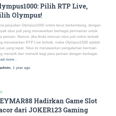
lympus1000: Pilih RTP Live,
ilih Olympus!
ia perjudian Olympus1000 online terus berkembang, dengan
yak situs judi yang menawarkan berbagai permainan untuk
a pemain. Namun, jika Anda mencari situs judi online terbaik
ng menawarkan RTP Live terbaik, maka Olympus1000 adalah
ihan yang tepat. Situs ini menawarkan pengalaman bermain
g menarik dan menarik bagi para pemain dengan berbagai
ead more…
admin
,
1 year
ago
OT
EYMAR88 Hadirkan Game Slot
acor dari JOKER123 Gaming