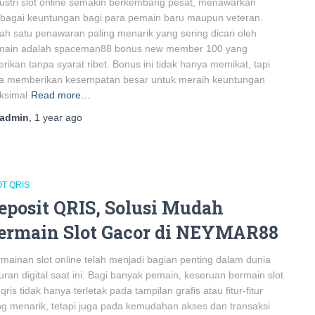
ustri slot online semakin berkembang pesat, menawarkan
bagai keuntungan bagi para pemain baru maupun veteran.
ah satu penawaran paling menarik yang sering dicari oleh
main adalah spaceman88 bonus new member 100 yang
erikan tanpa syarat ribet. Bonus ini tidak hanya memikat, tapi
ga memberikan kesempatan besar untuk meraih keuntungan
ksimal
Read more…
admin
,
1 year
ago
T QRIS
eposit QRIS, Solusi Mudah
ermain Slot Gacor di NEYMAR88
mainan slot online telah menjadi bagian penting dalam dunia
uran digital saat ini. Bagi banyak pemain, keseruan bermain slot
 qris tidak hanya terletak pada tampilan grafis atau fitur-fitur
g menarik, tetapi juga pada kemudahan akses dan transaksi