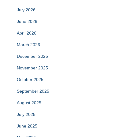
July 2026
June 2026
April 2026
March 2026
December 2025
November 2025
October 2025
September 2025
August 2025
July 2025
June 2025