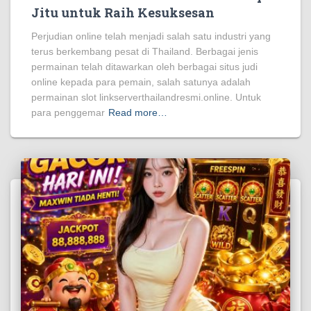
Jitu untuk Raih Kesuksesan
Perjudian online telah menjadi salah satu industri yang
terus berkembang pesat di Thailand. Berbagai jenis
permainan telah ditawarkan oleh berbagai situs judi
online kepada para pemain, salah satunya adalah
permainan slot linkserverthailandresmi.online. Untuk
para penggemar
Read more…