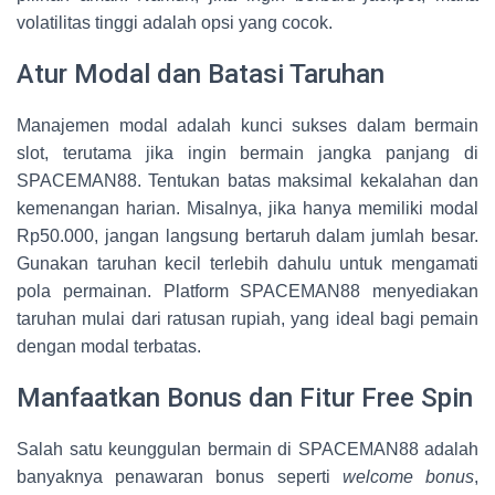
volatilitas tinggi adalah opsi yang cocok.
Atur Modal dan Batasi Taruhan
Manajemen modal adalah kunci sukses dalam bermain
slot, terutama jika ingin bermain jangka panjang di
SPACEMAN88. Tentukan batas maksimal kekalahan dan
kemenangan harian. Misalnya, jika hanya memiliki modal
Rp50.000, jangan langsung bertaruh dalam jumlah besar.
Gunakan taruhan kecil terlebih dahulu untuk mengamati
pola permainan. Platform SPACEMAN88 menyediakan
taruhan mulai dari ratusan rupiah, yang ideal bagi pemain
dengan modal terbatas.
Manfaatkan Bonus dan Fitur Free Spin
Salah satu keunggulan bermain di SPACEMAN88 adalah
banyaknya penawaran bonus seperti
welcome bonus
,