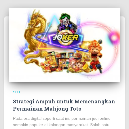
SLOT
Strategi Ampuh untuk Memenangkan
Permainan Mahjong Toto
Pada era digital seperti saat ini, permainan judi online
semakin populer di kalangan masyarakat. Salah satu