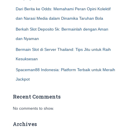
Dari Berita ke Odds: Memahami Peran Opini Kolektif
dan Narasi Media dalam Dinamika Taruhan Bola
Berkah Slot Deposito 5k: Bermainlah dengan Aman
dan Nyaman
Bermain Slot di Server Thailand: Tips Jitu untuk Raih
Kesuksesan
Spaceman88 Indonesia: Platform Terbaik untuk Meraih
Jackpot
Recent Comments
No comments to show.
Archives