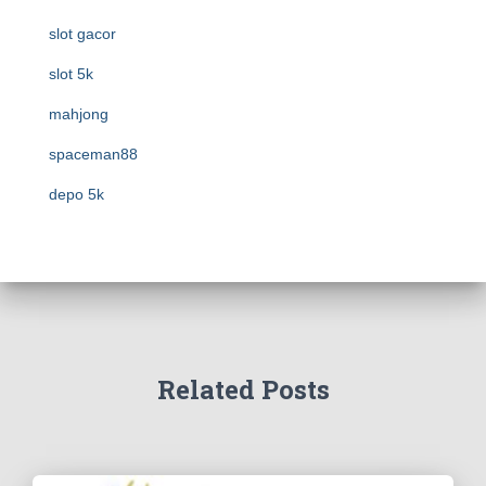
slot gacor
slot 5k
mahjong
spaceman88
depo 5k
Related Posts