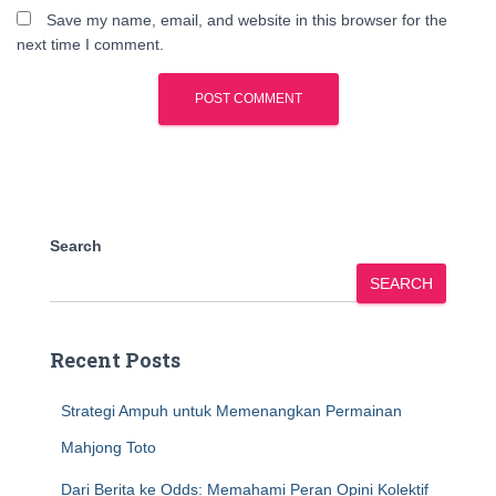
Save my name, email, and website in this browser for the
next time I comment.
Search
SEARCH
Recent Posts
Strategi Ampuh untuk Memenangkan Permainan
Mahjong Toto
Dari Berita ke Odds: Memahami Peran Opini Kolektif