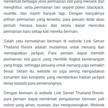
menikmati berbagai jenis permainan slot yang menarik dan
menghibur, serta permainan lain seperti poker, blackjack,
roulette, dan masih banyak lagi. Dengan banyaknya
pilihan permainan yang tersedia, para pemain tidak akan
pernah merasa bosan dan selalu dapat mencoba
permainan baru setiap kali mereka bermain.
Salah satu kemudahan bermain di website Link Server
Thailand Resmi adalah mudahnya untuk menang dan
mendapatkan jackpot. Para pemain dapat memilih
permainan slot gacor yang memiliki tingkat kemenangan
yang tinggi, sehingga peluang untuk menang juga semakin
besar. Selain itu, website ini juga sering mengadakan
turnamen dan kompetisi yang memberikan hadiah jackpot
besar kepada para pemenangnya.
Dengan bermain di website Link Server Thailand Resmi,
para pemain dapat menikmati pengalaman bermain judi
online yang aman, nyaman, dan menguntungkan. Website