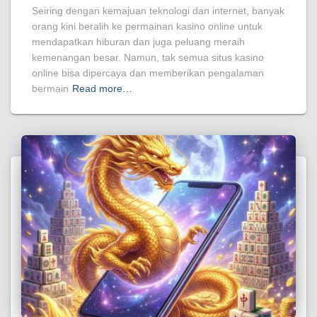
Seiring dengan kemajuan teknologi dan internet, banyak
orang kini beralih ke permainan kasino online untuk
mendapatkan hiburan dan juga peluang meraih
kemenangan besar. Namun, tak semua situs kasino
online bisa dipercaya dan memberikan pengalaman
bermain
Read more…