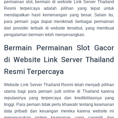
permainan slot, bermain di website Link Server Thailand
Resmi terpercaya adalah pilihan yang tepat untuk
mendapatkan hasil kemenangan yang besar. Selain itu,
para pemain juga dapat menikmati berbagai permainan
dari provider terbaik di website tersebut, yang membuat
pengalaman bermain lebih menyenangkan.
Bermain Permainan Slot Gacor
di Website Link Server Thailand
Resmi Terpercaya
Website Link Server Thailand Resmi telah menjadi pilihan
utama bagi para pemain judi online di Thailand karena
reputasinya yang terpercaya dan kredibilitasnya yang
tinggi. Para pemain tidak perlu khawatir tentang keamanan
data pribadi dan keuangan mereka karena website ini
menggunakan sistem keamanan yang canggih dan