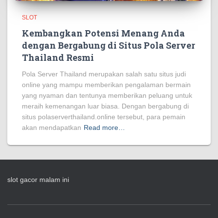
SLOT
Kembangkan Potensi Menang Anda
dengan Bergabung di Situs Pola Server
Thailand Resmi
Pola Server Thailand merupakan salah satu situs judi
online yang mampu memberikan pengalaman bermain
yang nyaman dan tentunya memberikan peluang untuk
meraih kemenangan luar biasa. Dengan bergabung di
situs polaserverthailand.online tersebut, para pemain
akan mendapatkan
Read more…
slot gacor malam ini