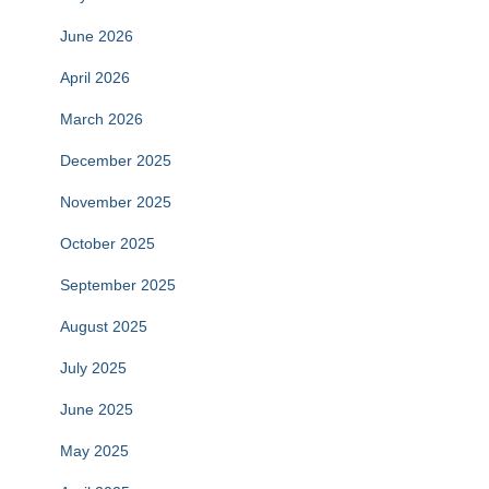
June 2026
April 2026
March 2026
December 2025
November 2025
October 2025
September 2025
August 2025
July 2025
June 2025
May 2025