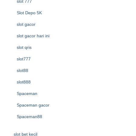
slot 777
Slot Depo 5K
slot gacor
slot gacor hari ini
slot qris
slot777
slot88
slot888
Spaceman
Spaceman gacor
Spaceman88
slot bet kecil