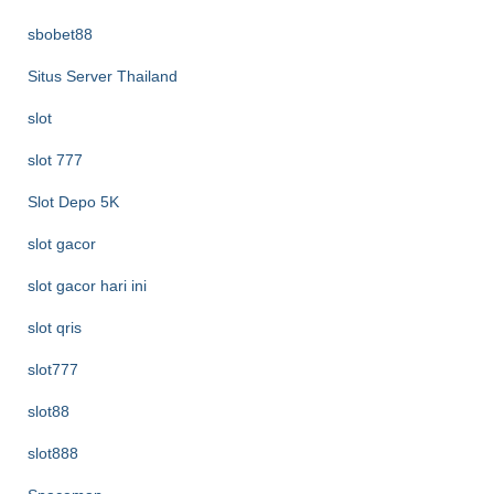
sbobet88
Situs Server Thailand
slot
slot 777
Slot Depo 5K
slot gacor
slot gacor hari ini
slot qris
slot777
slot88
slot888