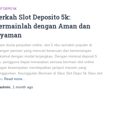
OT DEPO 5K
erkah Slot Deposito 5k:
ermainlah dengan Aman dan
yaman
am dunia perjudian online, slot 5 ribu semakin populer di
langan pemain yang mencari keseruan dan kemenangan
simal dengan modal terjangkau. Dengan minimal deposit 5
u, pengguna dapat merasakan sensasi bermain slot online
ngan kesempatan mendapatkan jackpot maxwin yang
ggiurkan. Keunggulan Bermain di Situs Slot Depo 5k Situs slot
po
Read more…
admin
,
1 month
ago