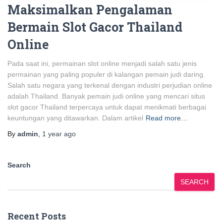
Maksimalkan Pengalaman
Bermain Slot Gacor Thailand
Online
Pada saat ini, permainan slot online menjadi salah satu jenis
permainan yang paling populer di kalangan pemain judi daring.
Salah satu negara yang terkenal dengan industri perjudian online
adalah Thailand. Banyak pemain judi online yang mencari situs
slot gacor Thailand terpercaya untuk dapat menikmati berbagai
keuntungan yang ditawarkan. Dalam artikel
Read more…
By
admin
,
1 year
ago
Search
SEARCH
Recent Posts