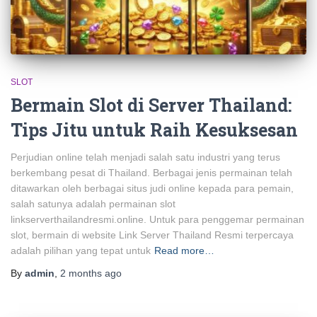
SLOT
Bermain Slot di Server Thailand:
Tips Jitu untuk Raih Kesuksesan
Perjudian online telah menjadi salah satu industri yang terus
berkembang pesat di Thailand. Berbagai jenis permainan telah
ditawarkan oleh berbagai situs judi online kepada para pemain,
salah satunya adalah permainan slot
linkserverthailandresmi.online. Untuk para penggemar permainan
slot, bermain di website Link Server Thailand Resmi terpercaya
adalah pilihan yang tepat untuk
Read more…
By
admin
,
2 months
ago