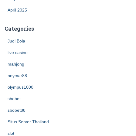
April 2025
Categories
Judi Bola
live casino
mahjong
neymar88
olympus1000
sbobet
sbobet88
Situs Server Thailand
slot