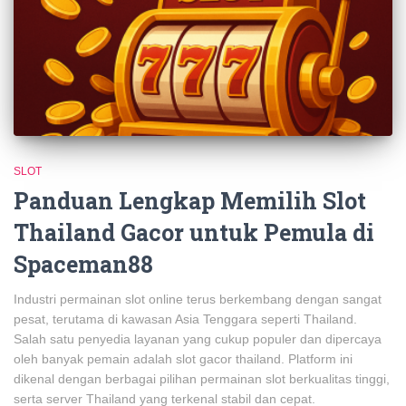
SLOT
Panduan Lengkap Memilih Slot
Thailand Gacor untuk Pemula di
Spaceman88
Industri permainan slot online terus berkembang dengan sangat
pesat, terutama di kawasan Asia Tenggara seperti Thailand.
Salah satu penyedia layanan yang cukup populer dan dipercaya
oleh banyak pemain adalah slot gacor thailand. Platform ini
dikenal dengan berbagai pilihan permainan slot berkualitas tinggi,
serta server Thailand yang terkenal stabil dan cepat.