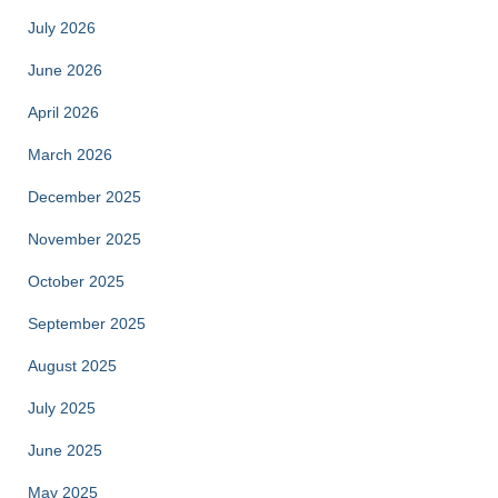
July 2026
June 2026
April 2026
March 2026
December 2025
November 2025
October 2025
September 2025
August 2025
July 2025
June 2025
May 2025