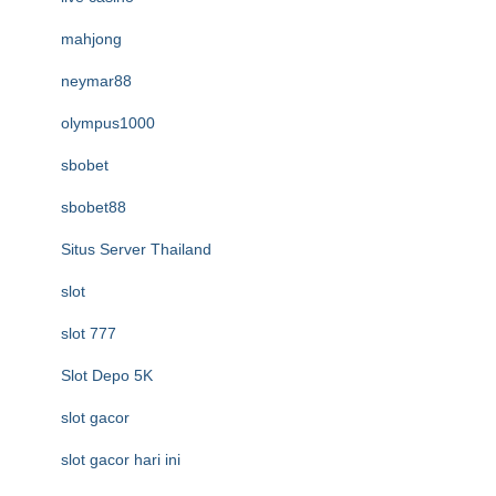
mahjong
neymar88
olympus1000
sbobet
sbobet88
Situs Server Thailand
slot
slot 777
Slot Depo 5K
slot gacor
slot gacor hari ini