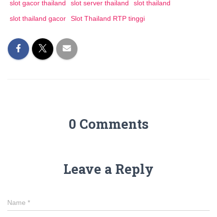
slot gacor thailand
slot server thailand
slot thailand
slot thailand gacor
Slot Thailand RTP tinggi
0 Comments
Leave a Reply
Name
*