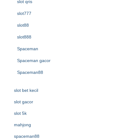
slot qris
slot777
slot88
slot888
Spaceman
Spaceman gacor
Spaceman88
slot bet kecil
slot gacor
slot 5k
mahjong
spaceman88