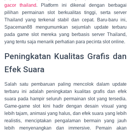
gacor thailand
. Platform ini dikenal dengan berbagai
pilihan permainan slot berkualitas tinggi, serta server
Thailand yang terkenal stabil dan cepat. Baru-baru ini,
Spaceman88 mengumumkan sejumlah update terbaru
pada game slot mereka yang berbasis server Thailand,
yang tentu saja menarik perhatian para pecinta slot online.
Peningkatan Kualitas Grafis dan
Efek Suara
Salah satu pembaruan paling mencolok dalam update
terbaru ini adalah peningkatan kualitas grafis dan efek
suara pada hampir seluruh permainan slot yang tersedia.
Game-game slot kini hadir dengan desain visual yang
lebih tajam, animasi yang halus, dan efek suara yang lebih
realistis, menciptakan pengalaman bermain yang jauh
lebih menyenangkan dan immersive. Pemain akan