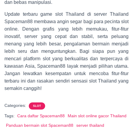
dan bebas manipulasi.
Update terbaru game slot Thailand di server Thailand
Spaceman88 membawa angin segar bagi para pecinta slot
online. Dengan grafis yang lebih memukau, fitur-fitur
inovatif, server yang cepat dan stabil, serta peluang
menang yang lebih besar, pengalaman bermain menjadi
lebih seru dan menguntungkan. Bagi siapa pun yang
mencari platform slot yang berkualitas dan terpercaya di
kawasan Asia, Spaceman88 layak menjadi pilihan utama.
Jangan lewatkan kesempatan untuk mencoba fitur-fitur
terbaru ini dan rasakan sendiri sensasi slot Thailand yang
semakin canggih!
Categories:
SLOT
Tags:
Cara daftar Spaceman88
Main slot online gacor Thailand
Panduan bermain slot Spaceman88
server thailand