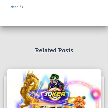
depo 5k
Related Posts