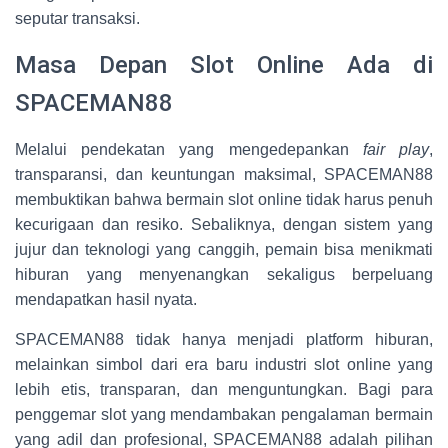
seputar transaksi.
Masa Depan Slot Online Ada di
SPACEMAN88
Melalui pendekatan yang mengedepankan
fair play
,
transparansi, dan keuntungan maksimal, SPACEMAN88
membuktikan bahwa bermain slot online tidak harus penuh
kecurigaan dan resiko. Sebaliknya, dengan sistem yang
jujur dan teknologi yang canggih, pemain bisa menikmati
hiburan yang menyenangkan sekaligus berpeluang
mendapatkan hasil nyata.
SPACEMAN88 tidak hanya menjadi platform hiburan,
melainkan simbol dari era baru industri slot online yang
lebih etis, transparan, dan menguntungkan. Bagi para
penggemar slot yang mendambakan pengalaman bermain
yang adil dan profesional, SPACEMAN88 adalah pilihan