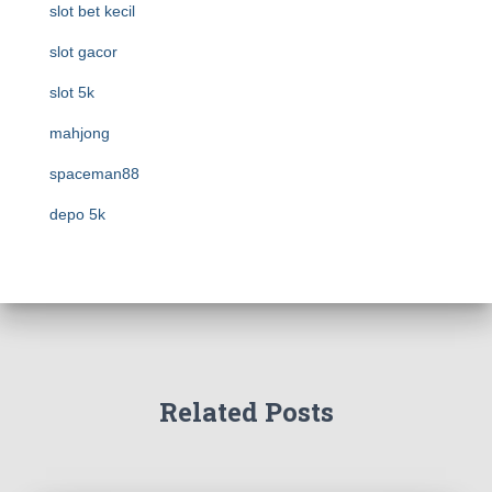
slot bet kecil
slot gacor
slot 5k
mahjong
spaceman88
depo 5k
Related Posts