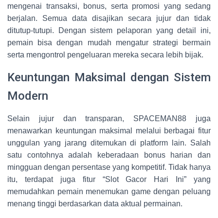
mengenai transaksi, bonus, serta promosi yang sedang
berjalan. Semua data disajikan secara jujur dan tidak
ditutup-tutupi. Dengan sistem pelaporan yang detail ini,
pemain bisa dengan mudah mengatur strategi bermain
serta mengontrol pengeluaran mereka secara lebih bijak.
Keuntungan Maksimal dengan Sistem
Modern
Selain jujur dan transparan, SPACEMAN88 juga
menawarkan keuntungan maksimal melalui berbagai fitur
unggulan yang jarang ditemukan di platform lain. Salah
satu contohnya adalah keberadaan bonus harian dan
mingguan dengan persentase yang kompetitif. Tidak hanya
itu, terdapat juga fitur “Slot Gacor Hari Ini” yang
memudahkan pemain menemukan game dengan peluang
menang tinggi berdasarkan data aktual permainan.