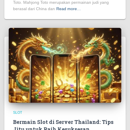
Toto. Mahjong Toto merupakan permainan judi yang
berasal dari China dan
Read more…
SLOT
Bermain Slot di Server Thailand: Tips
Jitu untuk Raih Kesuksesan