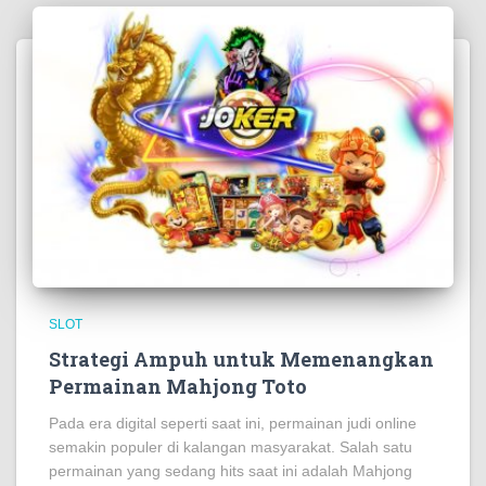
SLOT
Strategi Ampuh untuk Memenangkan
Permainan Mahjong Toto
Pada era digital seperti saat ini, permainan judi online
semakin populer di kalangan masyarakat. Salah satu
permainan yang sedang hits saat ini adalah Mahjong