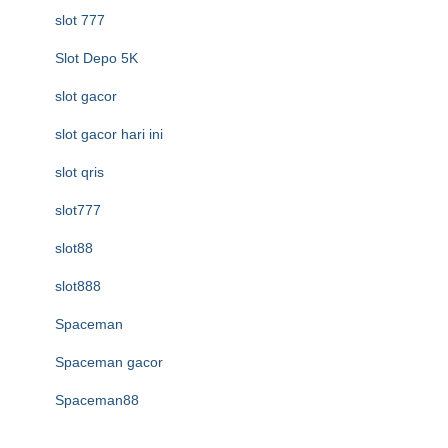
slot 777
Slot Depo 5K
slot gacor
slot gacor hari ini
slot qris
slot777
slot88
slot888
Spaceman
Spaceman gacor
Spaceman88