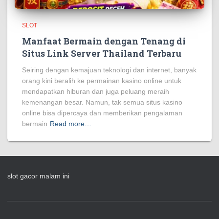
SLOT
Manfaat Bermain dengan Tenang di
Situs Link Server Thailand Terbaru
Seiring dengan kemajuan teknologi dan internet, banyak
orang kini beralih ke permainan kasino online untuk
mendapatkan hiburan dan juga peluang meraih
kemenangan besar. Namun, tak semua situs kasino
online bisa dipercaya dan memberikan pengalaman
bermain
Read more…
slot gacor malam ini