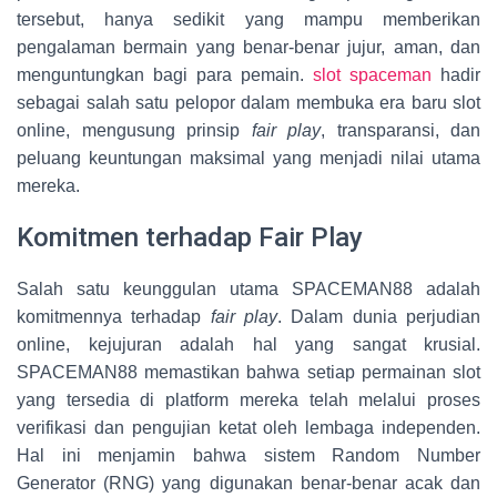
tersebut, hanya sedikit yang mampu memberikan
pengalaman bermain yang benar-benar jujur, aman, dan
menguntungkan bagi para pemain.
slot spaceman
hadir
sebagai salah satu pelopor dalam membuka era baru slot
online, mengusung prinsip
fair play
, transparansi, dan
peluang keuntungan maksimal yang menjadi nilai utama
mereka.
Komitmen terhadap Fair Play
Salah satu keunggulan utama SPACEMAN88 adalah
komitmennya terhadap
fair play
. Dalam dunia perjudian
online, kejujuran adalah hal yang sangat krusial.
SPACEMAN88 memastikan bahwa setiap permainan slot
yang tersedia di platform mereka telah melalui proses
verifikasi dan pengujian ketat oleh lembaga independen.
Hal ini menjamin bahwa sistem Random Number
Generator (RNG) yang digunakan benar-benar acak dan