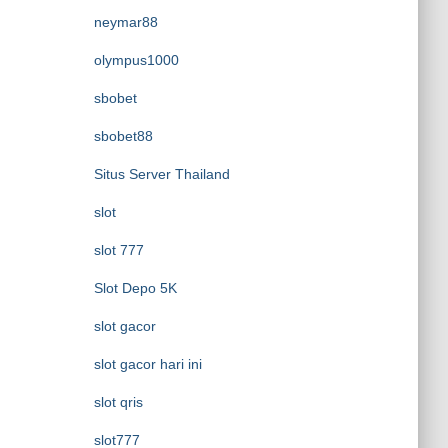
neymar88
olympus1000
sbobet
sbobet88
Situs Server Thailand
slot
slot 777
Slot Depo 5K
slot gacor
slot gacor hari ini
slot qris
slot777