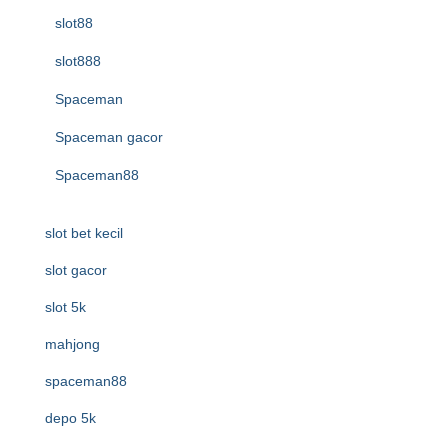
slot88
slot888
Spaceman
Spaceman gacor
Spaceman88
slot bet kecil
slot gacor
slot 5k
mahjong
spaceman88
depo 5k