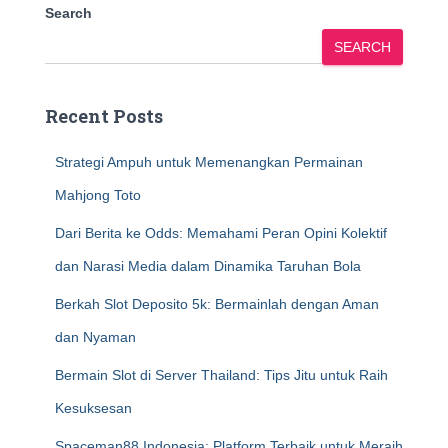
Search
SEARCH
Recent Posts
Strategi Ampuh untuk Memenangkan Permainan
Mahjong Toto
Dari Berita ke Odds: Memahami Peran Opini Kolektif
dan Narasi Media dalam Dinamika Taruhan Bola
Berkah Slot Deposito 5k: Bermainlah dengan Aman
dan Nyaman
Bermain Slot di Server Thailand: Tips Jitu untuk Raih
Kesuksesan
Spaceman88 Indonesia: Platform Terbaik untuk Meraih