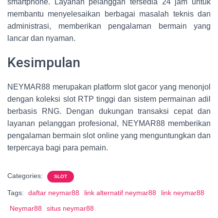
smartphone. Layanan pelanggan tersedia 24 jam untuk
membantu menyelesaikan berbagai masalah teknis dan
administrasi, memberikan pengalaman bermain yang
lancar dan nyaman.
Kesimpulan
NEYMAR88 merupakan platform slot gacor yang menonjol
dengan koleksi slot RTP tinggi dan sistem permainan adil
berbasis RNG. Dengan dukungan transaksi cepat dan
layanan pelanggan profesional, NEYMAR88 memberikan
pengalaman bermain slot online yang menguntungkan dan
terpercaya bagi para pemain.
Categories:
SLOT
Tags:
daftar neymar88
link alternatif neymar88
link neymar88
Neymar88
situs neymar88