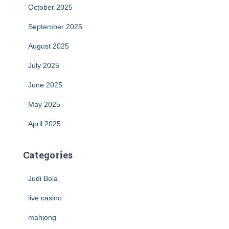
October 2025
September 2025
August 2025
July 2025
June 2025
May 2025
April 2025
Categories
Judi Bola
live casino
mahjong