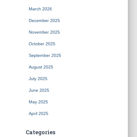
March 2026
December 2025
November 2025
October 2025
September 2025
August 2025
July 2025
June 2025
May 2025
April 2025
Categories