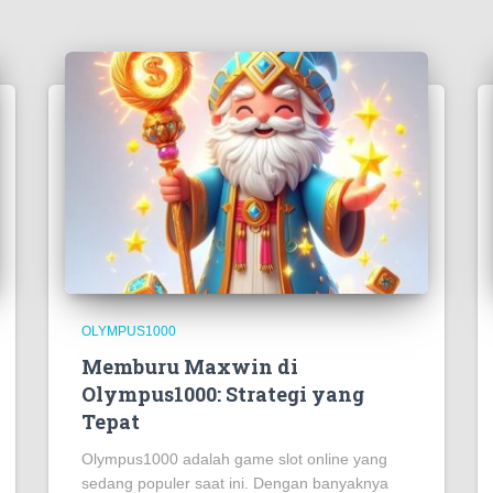
OLYMPUS1000
Memburu Maxwin di
Olympus1000: Strategi yang
Tepat
Olympus1000 adalah game slot online yang
sedang populer saat ini. Dengan banyaknya