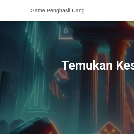
Game Penghasil Uang
Temukan Kes