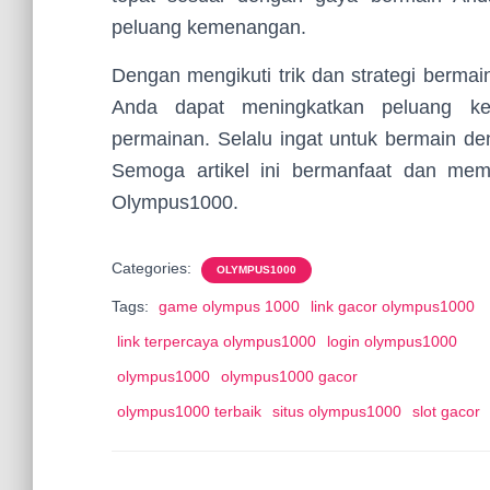
peluang kemenangan.
Dengan mengikuti trik dan strategi bermai
Anda dapat meningkatkan peluang k
permainan. Selalu ingat untuk bermain de
Semoga artikel ini bermanfaat dan me
Olympus1000.
Categories:
OLYMPUS1000
Tags:
game olympus 1000
link gacor olympus1000
link terpercaya olympus1000
login olympus1000
olympus1000
olympus1000 gacor
olympus1000 terbaik
situs olympus1000
slot gacor