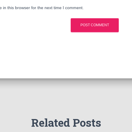
in this browser for the next time I comment.
Related Posts