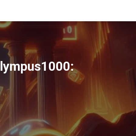
Olympus1000: