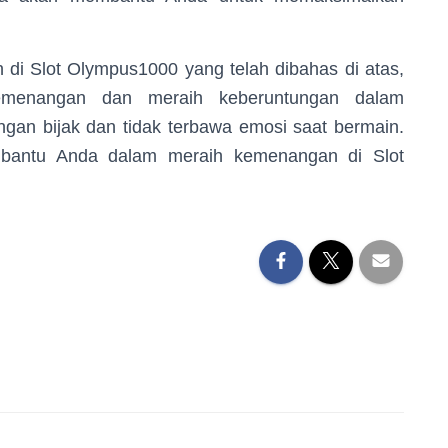
n di Slot Olympus1000 yang telah dibahas di atas,
emenangan dan meraih keberuntungan dalam
ngan bijak dan tidak terbawa emosi saat bermain.
mbantu Anda dalam meraih kemenangan di Slot