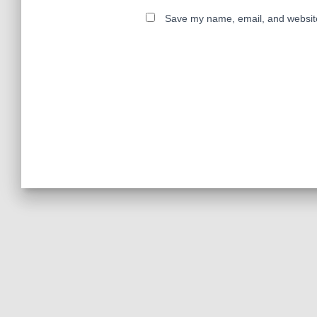
Save my name, email, and website 