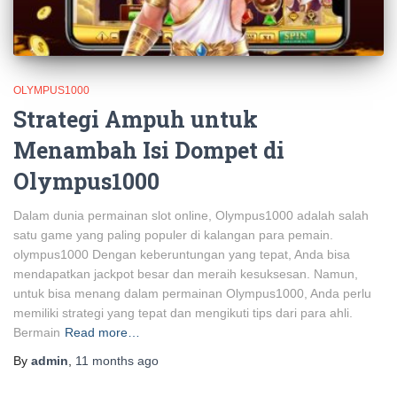
OLYMPUS1000
Strategi Ampuh untuk
Menambah Isi Dompet di
Olympus1000
Dalam dunia permainan slot online, Olympus1000 adalah salah
satu game yang paling populer di kalangan para pemain.
olympus1000 Dengan keberuntungan yang tepat, Anda bisa
mendapatkan jackpot besar dan meraih kesuksesan. Namun,
untuk bisa menang dalam permainan Olympus1000, Anda perlu
memiliki strategi yang tepat dan mengikuti tips dari para ahli.
Bermain
Read more…
By
admin
,
11 months
ago