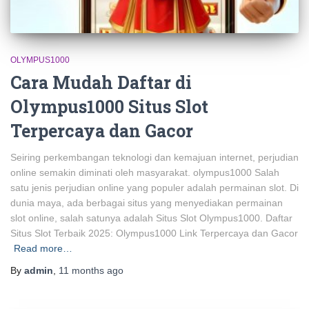
OLYMPUS1000
Cara Mudah Daftar di
Olympus1000 Situs Slot
Terpercaya dan Gacor
Seiring perkembangan teknologi dan kemajuan internet, perjudian
online semakin diminati oleh masyarakat. olympus1000 Salah
satu jenis perjudian online yang populer adalah permainan slot. Di
dunia maya, ada berbagai situs yang menyediakan permainan
slot online, salah satunya adalah Situs Slot Olympus1000. Daftar
Situs Slot Terbaik 2025: Olympus1000 Link Terpercaya dan Gacor
Read more…
By
admin
,
11 months
ago