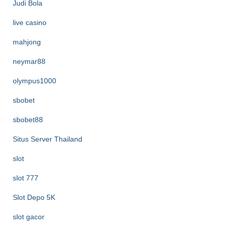
Judi Bola
live casino
mahjong
neymar88
olympus1000
sbobet
sbobet88
Situs Server Thailand
slot
slot 777
Slot Depo 5K
slot gacor