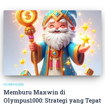
OLYMPUS1000
Memburu Maxwin di
Olympus1000: Strategi yang Tepat