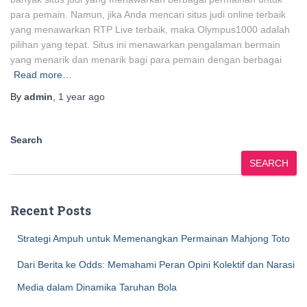
para pemain. Namun, jika Anda mencari situs judi online terbaik
yang menawarkan RTP Live terbaik, maka Olympus1000 adalah
pilihan yang tepat. Situs ini menawarkan pengalaman bermain
yang menarik dan menarik bagi para pemain dengan berbagai
Read more…
By
admin
,
1 year
ago
Search
SEARCH
Recent Posts
Strategi Ampuh untuk Memenangkan Permainan Mahjong Toto
Dari Berita ke Odds: Memahami Peran Opini Kolektif dan Narasi
Media dalam Dinamika Taruhan Bola