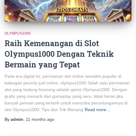
OLYMPUS1000
Raih Kemenangan di Slot
Olympus1000 Dengan Teknik
Bermain yang Tepat
Pada era digital ini, permainan slot online semakin populer di
kalangan pecinta judi online. olympus1000 Salah satu permainan
slot yang sedang booming adalah game Olympus1000. Dengan
grafis yang menarik dan gameplay yang seru, tidak heran jika
banyak pemain yang tertarik untuk mencoba peruntungannya di
slot Olympus1000. Tips dan Trik Menang
Read more…
By
admin
,
11 months
ago