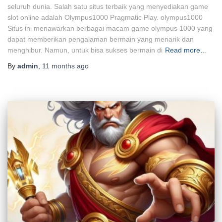
seluruh dunia. Salah satu situs terbaik yang menyediakan game
slot online adalah Olympus1000 Pragmatic Play. olympus1000
Situs ini menawarkan berbagai macam game olympus 1000 yang
dapat memberikan pengalaman bermain yang menarik dan
menghibur. Namun, untuk bisa sukses bermain di
Read more…
By
admin
,
11 months
ago