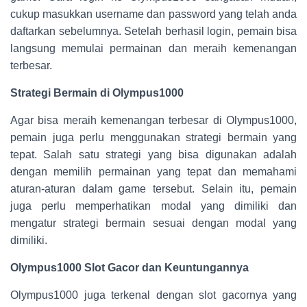
cukup masukkan username dan password yang telah anda
daftarkan sebelumnya. Setelah berhasil login, pemain bisa
langsung memulai permainan dan meraih kemenangan
terbesar.
Strategi Bermain di Olympus1000
Agar bisa meraih kemenangan terbesar di Olympus1000,
pemain juga perlu menggunakan strategi bermain yang
tepat. Salah satu strategi yang bisa digunakan adalah
dengan memilih permainan yang tepat dan memahami
aturan-aturan dalam game tersebut. Selain itu, pemain
juga perlu memperhatikan modal yang dimiliki dan
mengatur strategi bermain sesuai dengan modal yang
dimiliki.
Olympus1000 Slot Gacor dan Keuntungannya
Olympus1000 juga terkenal dengan slot gacornya yang