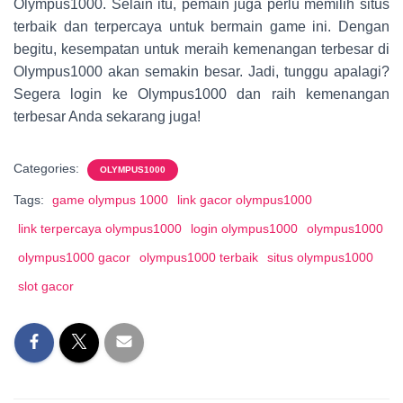
Olympus1000. Selain itu, pemain juga perlu memilih situs
terbaik dan terpercaya untuk bermain game ini. Dengan
begitu, kesempatan untuk meraih kemenangan terbesar di
Olympus1000 akan semakin besar. Jadi, tunggu apalagi?
Segera login ke Olympus1000 dan raih kemenangan
terbesar Anda sekarang juga!
Categories:
OLYMPUS1000
Tags:
game olympus 1000
link gacor olympus1000
link terpercaya olympus1000
login olympus1000
olympus1000
olympus1000 gacor
olympus1000 terbaik
situs olympus1000
slot gacor