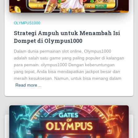
OLYMPUS1000
Strategi Ampuh untuk Menambah Isi
Dompet di Olympus1000
Dalam dunia permainan slot online, Olympus1000
adalah salah satu game yang paling populer di kalangan
para pemain. olympus1000 Dengan keberuntungan
yang tepat, Anda bisa mendapatkan jackpot besar dan
meraih kesuksesan. Namun, untuk bisa menang dalam
Read more…