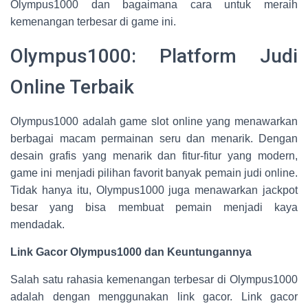
Olympus1000 dan bagaimana cara untuk meraih
kemenangan terbesar di game ini.
Olympus1000: Platform Judi
Online Terbaik
Olympus1000 adalah game slot online yang menawarkan
berbagai macam permainan seru dan menarik. Dengan
desain grafis yang menarik dan fitur-fitur yang modern,
game ini menjadi pilihan favorit banyak pemain judi online.
Tidak hanya itu, Olympus1000 juga menawarkan jackpot
besar yang bisa membuat pemain menjadi kaya
mendadak.
Link Gacor Olympus1000 dan Keuntungannya
Salah satu rahasia kemenangan terbesar di Olympus1000
adalah dengan menggunakan link gacor. Link gacor