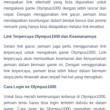
merupakan link alternatif yang bisa digunakan untuk
mengakses game Olympus1000 dengan lebih lancar dan
cepat. Dengan menggunakan link gacor, pemain bisa
mendapatkan keuntungan dalam bentuk bonus dan promo
menarik yang hanya bisa didapatkan melalui link tersebut.
Link Terpercaya Olympus1000 dan Keamanannya
Selain link gacor, pemain juga perlu menggunakan link
terpercaya untuk mengakses game Olympus1000. Link
terpercaya akan memastikan keamanan dan kenyamanan
pemain dalam bermain game ini. Dengan menggunakan
link terpercaya, pemain bisa lebih fokus dalam bermain
tanpa perlu khawatir akan terjadi hal-hal yang merugikan.
Cara Login ke Olympus1000
Untuk bisa meraih kemenangan terbesar di Olympus1000,
pemain tentu harus bisa login terlebih dahulu ke dalam
game. Cara login ke Olympus1000 sangatlah mudah,