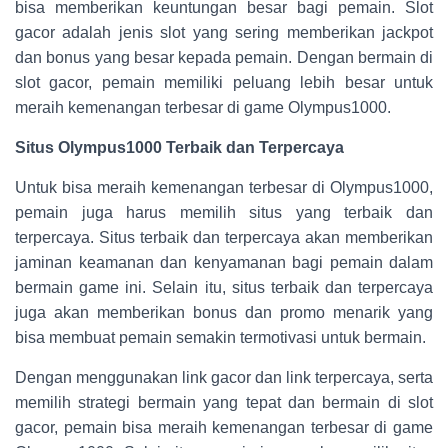
bisa memberikan keuntungan besar bagi pemain. Slot
gacor adalah jenis slot yang sering memberikan jackpot
dan bonus yang besar kepada pemain. Dengan bermain di
slot gacor, pemain memiliki peluang lebih besar untuk
meraih kemenangan terbesar di game Olympus1000.
Situs Olympus1000 Terbaik dan Terpercaya
Untuk bisa meraih kemenangan terbesar di Olympus1000,
pemain juga harus memilih situs yang terbaik dan
terpercaya. Situs terbaik dan terpercaya akan memberikan
jaminan keamanan dan kenyamanan bagi pemain dalam
bermain game ini. Selain itu, situs terbaik dan terpercaya
juga akan memberikan bonus dan promo menarik yang
bisa membuat pemain semakin termotivasi untuk bermain.
Dengan menggunakan link gacor dan link terpercaya, serta
memilih strategi bermain yang tepat dan bermain di slot
gacor, pemain bisa meraih kemenangan terbesar di game