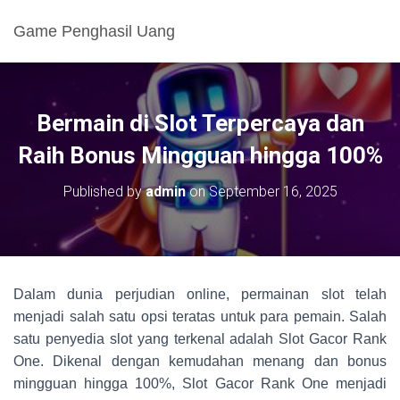
Game Penghasil Uang
Bermain di Slot Terpercaya dan
Raih Bonus Mingguan hingga 100%
Published by
admin
on
September 16, 2025
Dalam dunia perjudian online, permainan slot telah
menjadi salah satu opsi teratas untuk para pemain. Salah
satu penyedia slot yang terkenal adalah Slot Gacor Rank
One. Dikenal dengan kemudahan menang dan bonus
mingguan hingga 100%, Slot Gacor Rank One menjadi