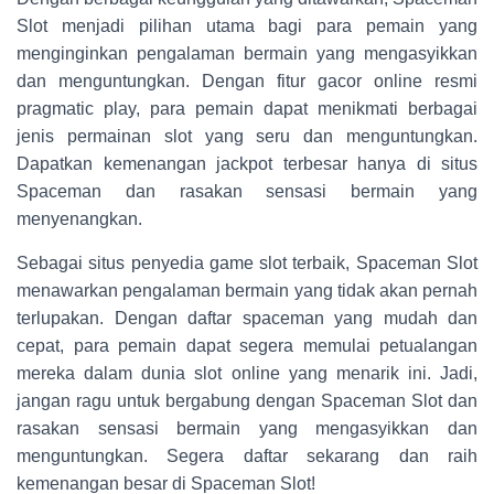
Slot menjadi pilihan utama bagi para pemain yang
menginginkan pengalaman bermain yang mengasyikkan
dan menguntungkan. Dengan fitur gacor online resmi
pragmatic play, para pemain dapat menikmati berbagai
jenis permainan slot yang seru dan menguntungkan.
Dapatkan kemenangan jackpot terbesar hanya di situs
Spaceman dan rasakan sensasi bermain yang
menyenangkan.
Sebagai situs penyedia game slot terbaik, Spaceman Slot
menawarkan pengalaman bermain yang tidak akan pernah
terlupakan. Dengan daftar spaceman yang mudah dan
cepat, para pemain dapat segera memulai petualangan
mereka dalam dunia slot online yang menarik ini. Jadi,
jangan ragu untuk bergabung dengan Spaceman Slot dan
rasakan sensasi bermain yang mengasyikkan dan
menguntungkan. Segera daftar sekarang dan raih
kemenangan besar di Spaceman Slot!