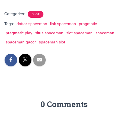
Categories:
SLOT
Tags:
daftar spaceman
link spaceman
pragmatic
pragmatic play
situs spaceman
slot spaceman
spaceman
spaceman gacor
spaceman slot
0 Comments