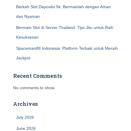
Berkah Slot Deposito 5k: Bermainlah dengan Aman
dan Nyaman
Bermain Slot di Server Thailand: Tips Jitu untuk Raih
Kesuksesan
Spaceman88 Indonesia: Platform Terbaik untuk Meraih
Jackpot
Recent Comments
No comments to show.
Archives
July 2026
June 2026