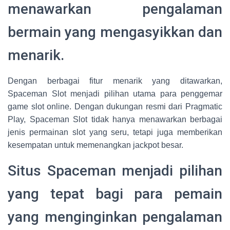
menawarkan pengalaman
bermain yang mengasyikkan dan
menarik.
Dengan berbagai fitur menarik yang ditawarkan,
Spaceman Slot menjadi pilihan utama para penggemar
game slot online. Dengan dukungan resmi dari Pragmatic
Play, Spaceman Slot tidak hanya menawarkan berbagai
jenis permainan slot yang seru, tetapi juga memberikan
kesempatan untuk memenangkan jackpot besar.
Situs Spaceman menjadi pilihan
yang tepat bagi para pemain
yang menginginkan pengalaman