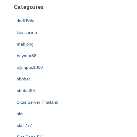
Categories
Judi Bola
live casino
mahjong
neymar88
olympus1000
sbobet
sbobet88
Situs Server Thailand
slot
slot 777