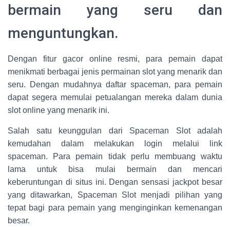
bermain yang seru dan
menguntungkan.
Dengan fitur gacor online resmi, para pemain dapat
menikmati berbagai jenis permainan slot yang menarik dan
seru. Dengan mudahnya daftar spaceman, para pemain
dapat segera memulai petualangan mereka dalam dunia
slot online yang menarik ini.
Salah satu keunggulan dari Spaceman Slot adalah
kemudahan dalam melakukan login melalui link
spaceman. Para pemain tidak perlu membuang waktu
lama untuk bisa mulai bermain dan mencari
keberuntungan di situs ini. Dengan sensasi jackpot besar
yang ditawarkan, Spaceman Slot menjadi pilihan yang
tepat bagi para pemain yang menginginkan kemenangan
besar.