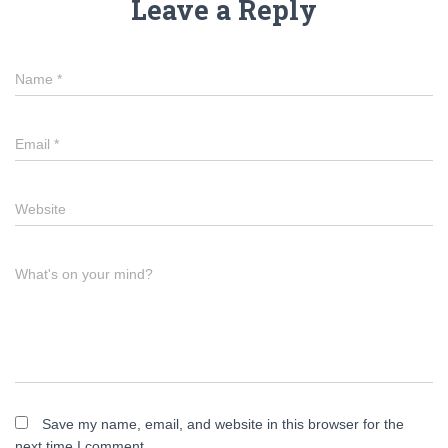
Leave a Reply
Name
*
Email
*
Website
What's on your mind?
Save my name, email, and website in this browser for the
next time I comment.