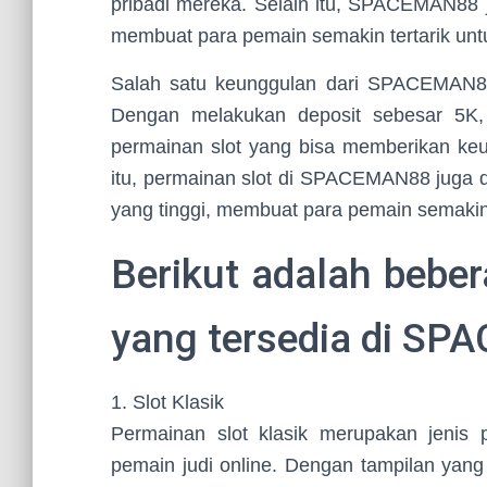
pribadi mereka. Selain itu, SPACEMAN88
membuat para pemain semakin tertarik unt
Salah satu keunggulan dari SPACEMAN88
Dengan melakukan deposit sebesar 5K,
permainan slot yang bisa memberikan keu
itu, permainan slot di SPACEMAN88 juga 
yang tinggi, membuat para pemain semakin
Berikut adalah beber
yang tersedia di S
1. Slot Klasik
Permainan slot klasik merupakan jenis 
pemain judi online. Dengan tampilan yang