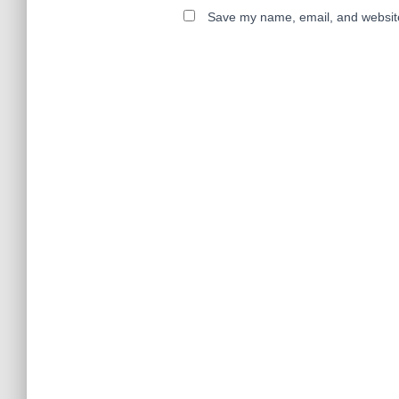
Save my name, email, and website 