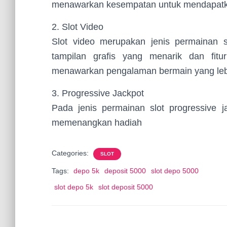
menawarkan kesempatan untuk mendapatk
2. Slot Video
Slot video merupakan jenis permainan 
tampilan grafis yang menarik dan fit
menawarkan pengalaman bermain yang leb
3. Progressive Jackpot
Pada jenis permainan slot progressive 
memenangkan hadiah
Categories:
SLOT
Tags:
depo 5k
deposit 5000
slot depo 5000
slot depo 5k
slot deposit 5000