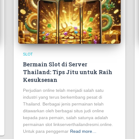
SLOT
Bermain Slot di Server
Thailand: Tips Jitu untuk Raih
Kesuksesan
Perjudian online telah menjadi salah satu
industri yang terus berkembang pesat di
Thailand. Berbagai jenis permainan telah
ditawarkan oleh berbagai situs judi online
kepada para pemain, salah satunya adalah
permainan slot linkserverthailandresmi.online.
Untuk para penggemar
Read more…