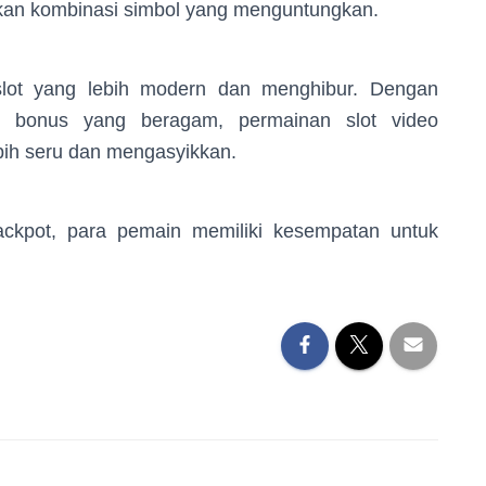
an kombinasi simbol yang menguntungkan.
slot yang lebih modern dan menghibur. Dengan
ur bonus yang beragam, permainan slot video
ih seru dan mengasyikkan.
jackpot, para pemain memiliki kesempatan untuk