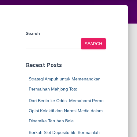
Search
SEARCH
Recent Posts
Strategi Ampuh untuk Memenangkan
Permainan Mahjong Toto
Dari Berita ke Odds: Memahami Peran
Opini Kolektif dan Narasi Media dalam
Dinamika Taruhan Bola
Berkah Slot Deposito 5k: Bermainlah