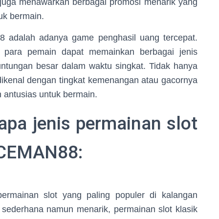
 juga menawarkan berbagai promosi menarik yang
uk bermain.
 adalah adanya game penghasil uang tercepat.
 para pemain dapat memainkan berbagai jenis
ntungan besar dalam waktu singkat. Tidak hanya
dikenal dengan tingkat kemenangan atau gacornya
 antusias untuk bermain.
apa jenis permainan slot
PACEMAN88:
permainan slot yang paling populer di kalangan
 sederhana namun menarik, permainan slot klasik