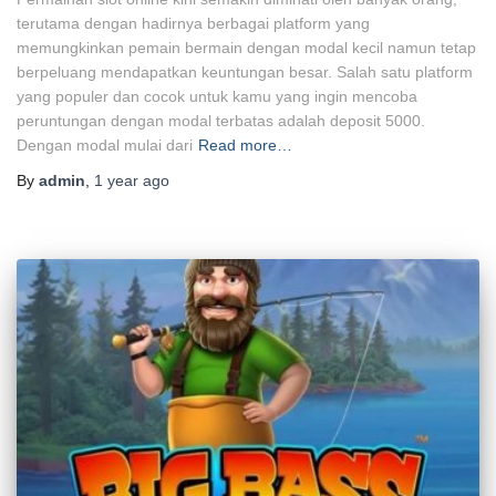
terutama dengan hadirnya berbagai platform yang
memungkinkan pemain bermain dengan modal kecil namun tetap
berpeluang mendapatkan keuntungan besar. Salah satu platform
yang populer dan cocok untuk kamu yang ingin mencoba
peruntungan dengan modal terbatas adalah deposit 5000.
Dengan modal mulai dari
Read more…
By
admin
,
1 year
ago