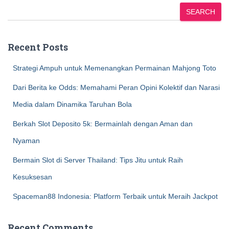
SEARCH
Recent Posts
Strategi Ampuh untuk Memenangkan Permainan Mahjong Toto
Dari Berita ke Odds: Memahami Peran Opini Kolektif dan Narasi
Media dalam Dinamika Taruhan Bola
Berkah Slot Deposito 5k: Bermainlah dengan Aman dan
Nyaman
Bermain Slot di Server Thailand: Tips Jitu untuk Raih
Kesuksesan
Spaceman88 Indonesia: Platform Terbaik untuk Meraih Jackpot
Recent Comments