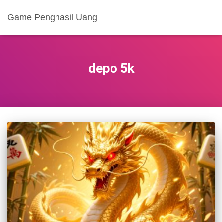
Game Penghasil Uang
depo 5k