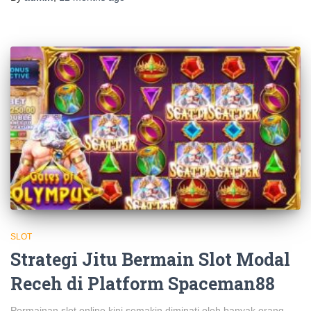
SLOT
Strategi Jitu Bermain Slot Modal
Receh di Platform Spaceman88
Permainan slot online kini semakin diminati oleh banyak orang,