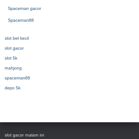
Spaceman gacor
Spaceman88
slot bet kecil
slot gacor
slot 5k
mahjong
spaceman88
depo 5k
slot gacor malam ini