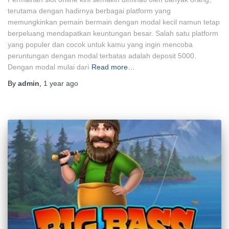
terutama dengan hadirnya berbagai platform yang
memungkinkan pemain bermain dengan modal kecil namun tetap
berpeluang mendapatkan keuntungan besar. Salah satu platform
yang populer dan cocok untuk kamu yang ingin mencoba
peruntungan dengan modal terbatas adalah deposit 5000.
Dengan modal mulai dari
Read more…
By
admin
,
1 year
ago