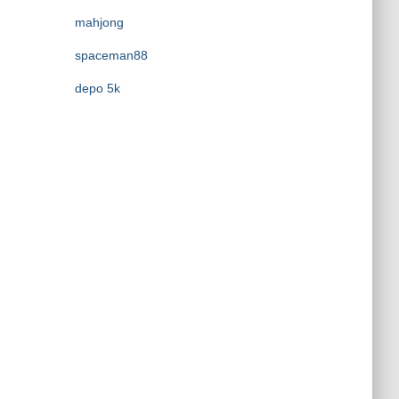
mahjong
spaceman88
depo 5k