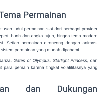
 Tema Permainan
usan judul permainan slot dari berbagai provider
seperti buah dan angka tujuh, hingga tema modern
asi. Setiap permainan dirancang dengan animasi
erta sistem permainan yang mudah dipahami.
nanza
,
Gates of Olympus
,
Starlight Princess
, dan
it para pemain karena tingkat volatilitasnya yang
ggan dan Dukungan