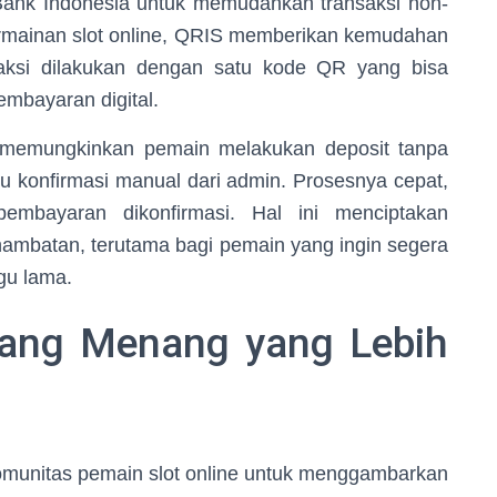
 Bank Indonesia untuk memudahkan transaksi non-
permainan slot online, QRIS memberikan kemudahan
nsaksi dilakukan dengan satu kode QR yang bisa
mbayaran digital.
 memungkinkan pemain melakukan deposit tanpa
u konfirmasi manual dari admin. Prosesnya cepat,
embayaran dikonfirmasi. Hal ini menciptakan
hambatan, terutama bagi pemain yang ingin segera
gu lama.
uang Menang yang Lebih
h komunitas pemain slot online untuk menggambarkan