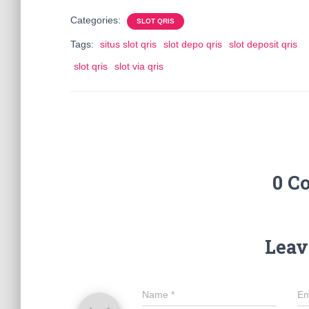
Categories:
SLOT QRIS
Tags:
situs slot qris
slot depo qris
slot deposit qris
slot qris
slot via qris
0 C
Leav
Name
*
Em