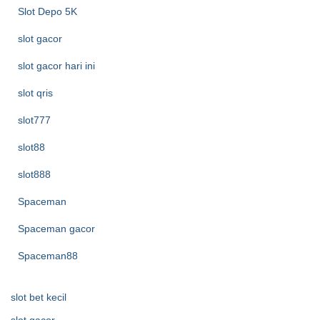
Slot Depo 5K
slot gacor
slot gacor hari ini
slot qris
slot777
slot88
slot888
Spaceman
Spaceman gacor
Spaceman88
slot bet kecil
slot gacor