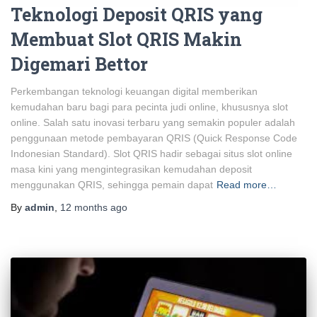
Teknologi Deposit QRIS yang
Membuat Slot QRIS Makin
Digemari Bettor
Perkembangan teknologi keuangan digital memberikan
kemudahan baru bagi para pecinta judi online, khususnya slot
online. Salah satu inovasi terbaru yang semakin populer adalah
penggunaan metode pembayaran QRIS (Quick Response Code
Indonesian Standard). Slot QRIS hadir sebagai situs slot online
masa kini yang mengintegrasikan kemudahan deposit
menggunakan QRIS, sehingga pemain dapat
Read more…
By
admin
,
12 months
ago