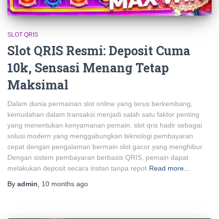
SLOT QRIS
Slot QRIS Resmi: Deposit Cuma
10k, Sensasi Menang Tetap
Maksimal
Dalam dunia permainan slot online yang terus berkembang,
kemudahan dalam transaksi menjadi salah satu faktor penting
yang menentukan kenyamanan pemain. slot qris hadir sebagai
solusi modern yang menggabungkan teknologi pembayaran
cepat dengan pengalaman bermain slot gacor yang menghibur.
Dengan sistem pembayaran berbasis QRIS, pemain dapat
melakukan deposit secara instan tanpa repot
Read more…
By
admin
,
10 months
ago