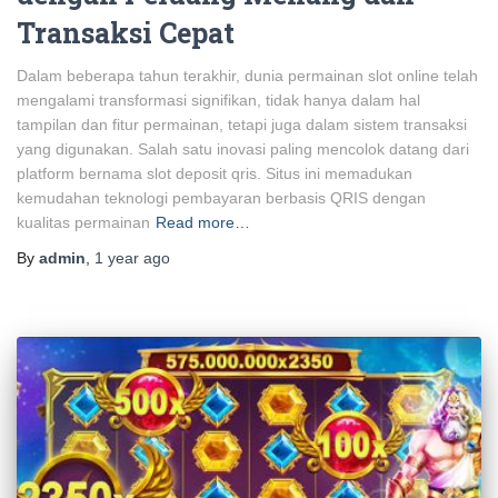
Transaksi Cepat
Dalam beberapa tahun terakhir, dunia permainan slot online telah
mengalami transformasi signifikan, tidak hanya dalam hal
tampilan dan fitur permainan, tetapi juga dalam sistem transaksi
yang digunakan. Salah satu inovasi paling mencolok datang dari
platform bernama slot deposit qris. Situs ini memadukan
kemudahan teknologi pembayaran berbasis QRIS dengan
kualitas permainan
Read more…
By
admin
,
1 year
ago