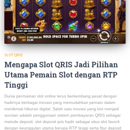
SLOT QRIS
Mengapa Slot QRIS Jadi Pilihan
Utama Pemain Slot dengan RTP
Tinggi
Dunia permainan slot online terus berkembang pesat dengan
hadirnya berbagai inovasi yang memudahkan pemain dalam
menikmati hiburan digital. Salah satu inovasi yang kini menjadi
sorotan adalah penggunaan sistem pembayaran QRIS sebagai
metode deposit. slot deposit qris hadir sebagai situs slot favorit
dengan keunggulan utama berupa RTP tinggi serta fitur deposit