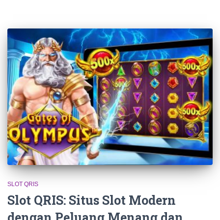
SLOT QRIS
Slot QRIS: Situs Slot Modern
dengan Peluang Menang dan