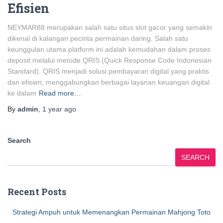
Efisien
NEYMAR88 merupakan salah satu situs slot gacor yang semakin
dikenal di kalangan pecinta permainan daring. Salah satu
keunggulan utama platform ini adalah kemudahan dalam proses
deposit melalui metode QRIS (Quick Response Code Indonesian
Standard). QRIS menjadi solusi pembayaran digital yang praktis
dan efisien, menggabungkan berbagai layanan keuangan digital
ke dalam
Read more…
By
admin
,
1 year
ago
Search
SEARCH
Recent Posts
Strategi Ampuh untuk Memenangkan Permainan Mahjong Toto