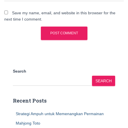
Save my name, email, and website in this browser for the
next time I comment.
Search
SEARCH
Recent Posts
Strategi Ampuh untuk Memenangkan Permainan
Mahjong Toto