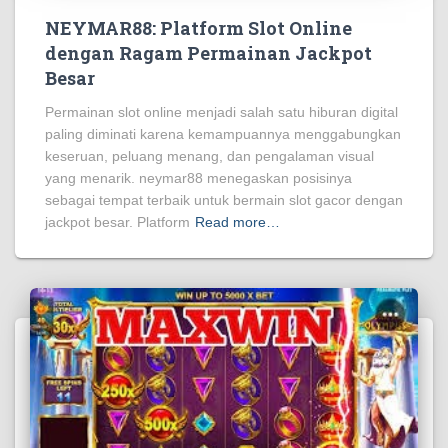
NEYMAR88: Platform Slot Online
dengan Ragam Permainan Jackpot
Besar
Permainan slot online menjadi salah satu hiburan digital
paling diminati karena kemampuannya menggabungkan
keseruan, peluang menang, dan pengalaman visual
yang menarik. neymar88 menegaskan posisinya
sebagai tempat terbaik untuk bermain slot gacor dengan
jackpot besar. Platform
Read more…