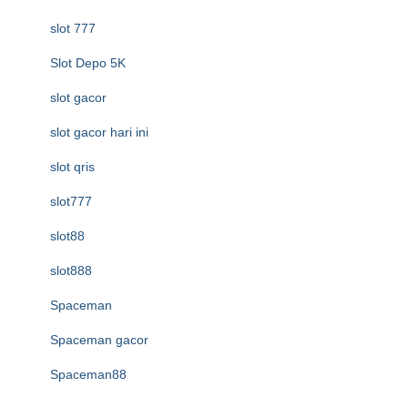
slot 777
Slot Depo 5K
slot gacor
slot gacor hari ini
slot qris
slot777
slot88
slot888
Spaceman
Spaceman gacor
Spaceman88