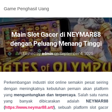
Game Penghasil Uang
Main Slot Gacor di NEYMAR88
dengan Peluang Menang Tinggi
Published by
admin
on
September 4, 2025
Perkembangan industri slot online semakin pesat seiring
dengan meningkatnya kebutuhan pemain akan platform
yang
menguntungkan dan terpercaya
. Salah satu nama
yang banyak dibicarakan adalah
NEYMAR88
(
https://www.neymar88.art/
)
, sebuah platform slot gacor