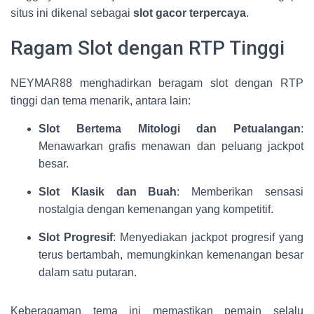
situs ini dikenal sebagai
slot gacor terpercaya
.
Ragam Slot dengan RTP Tinggi
NEYMAR88 menghadirkan beragam slot dengan RTP
tinggi dan tema menarik, antara lain:
Slot Bertema Mitologi dan Petualangan
:
Menawarkan grafis menawan dan peluang jackpot
besar.
Slot Klasik dan Buah
: Memberikan sensasi
nostalgia dengan kemenangan yang kompetitif.
Slot Progresif
: Menyediakan jackpot progresif yang
terus bertambah, memungkinkan kemenangan besar
dalam satu putaran.
Keberagaman tema ini memastikan pemain selalu