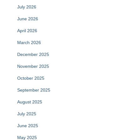
July 2026
June 2026
April 2026
March 2026
December 2025
November 2025
October 2025
September 2025
August 2025
July 2025
June 2025
May 2025