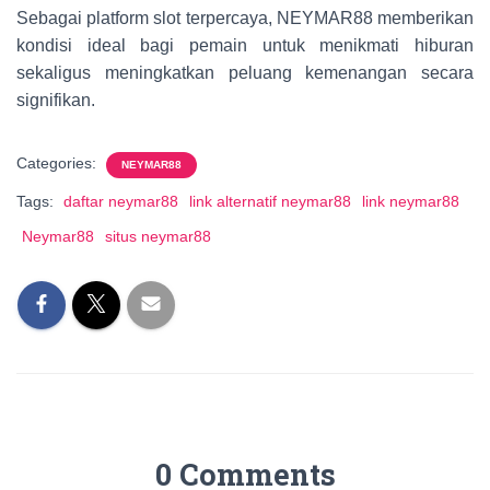
Sebagai platform slot terpercaya, NEYMAR88 memberikan
kondisi ideal bagi pemain untuk menikmati hiburan
sekaligus meningkatkan peluang kemenangan secara
signifikan.
Categories:
NEYMAR88
Tags:
daftar neymar88
link alternatif neymar88
link neymar88
Neymar88
situs neymar88
0 Comments