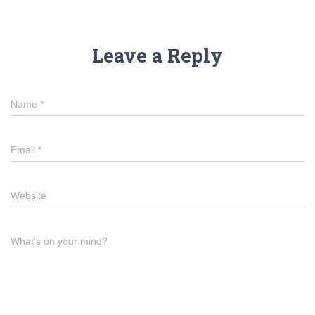
Leave a Reply
Name
*
Email
*
Website
What's on your mind?