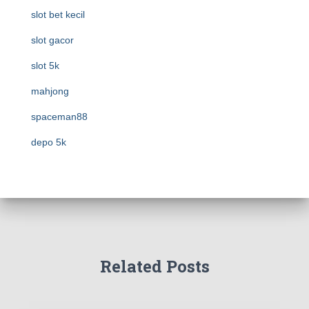
slot bet kecil
slot gacor
slot 5k
mahjong
spaceman88
depo 5k
Related Posts