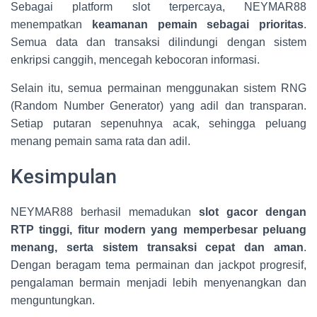
Sebagai platform slot terpercaya, NEYMAR88
menempatkan
keamanan pemain sebagai prioritas
.
Semua data dan transaksi dilindungi dengan sistem
enkripsi canggih, mencegah kebocoran informasi.
Selain itu, semua permainan menggunakan sistem RNG
(Random Number Generator) yang adil dan transparan.
Setiap putaran sepenuhnya acak, sehingga peluang
menang pemain sama rata dan adil.
Kesimpulan
NEYMAR88 berhasil memadukan
slot gacor dengan
RTP tinggi, fitur modern yang memperbesar peluang
menang, serta sistem transaksi cepat dan aman
.
Dengan beragam tema permainan dan jackpot progresif,
pengalaman bermain menjadi lebih menyenangkan dan
menguntungkan.