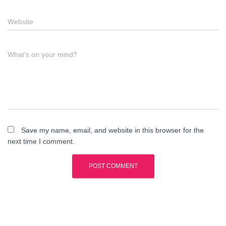
Website
What's on your mind?
Save my name, email, and website in this browser for the
next time I comment.