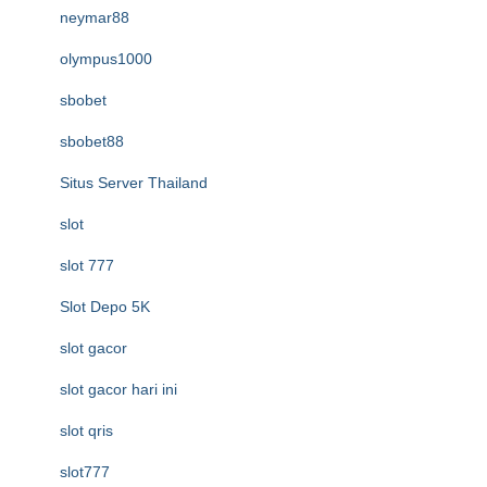
neymar88
olympus1000
sbobet
sbobet88
Situs Server Thailand
slot
slot 777
Slot Depo 5K
slot gacor
slot gacor hari ini
slot qris
slot777