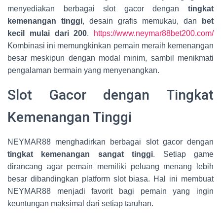
menyediakan berbagai slot gacor dengan
tingkat
kemenangan tinggi
, desain grafis memukau, dan
bet
kecil mulai dari 200
.
https://www.neymar88bet200.com/
Kombinasi ini memungkinkan pemain meraih kemenangan
besar meskipun dengan modal minim, sambil menikmati
pengalaman bermain yang menyenangkan.
Slot Gacor dengan Tingkat
Kemenangan Tinggi
NEYMAR88 menghadirkan berbagai slot gacor dengan
tingkat kemenangan sangat tinggi
. Setiap game
dirancang agar pemain memiliki peluang menang lebih
besar dibandingkan platform slot biasa. Hal ini membuat
NEYMAR88 menjadi favorit bagi pemain yang ingin
keuntungan maksimal dari setiap taruhan.