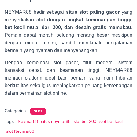
NEYMAR88 hadir sebagai
situs slot paling gacor
yang
menyediakan
slot dengan tingkat kemenangan tinggi,
bet kecil mulai dari 200, dan desain grafis memukau
.
Pemain dapat meraih peluang menang besar meskipun
dengan modal minim, sambil menikmati pengalaman
bermain yang nyaman dan menyenangkan.
Dengan kombinasi slot gacor, fitur modern, sistem
transaksi cepat, dan keamanan tinggi, NEYMAR88
menjadi platform ideal bagi pemain yang ingin hiburan
berkualitas sekaligus meningkatkan peluang kemenangan
dalam permainan slot online.
Categories:
SLOT
Tags:
Neymar88
situs neymar88
slot bet 200
slot bet kecil
slot Neymar88