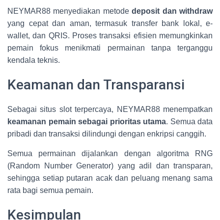
NEYMAR88 menyediakan metode
deposit dan withdraw
yang cepat dan aman, termasuk transfer bank lokal, e-
wallet, dan QRIS. Proses transaksi efisien memungkinkan
pemain fokus menikmati permainan tanpa terganggu
kendala teknis.
Keamanan dan Transparansi
Sebagai situs slot terpercaya, NEYMAR88 menempatkan
keamanan pemain sebagai prioritas utama
. Semua data
pribadi dan transaksi dilindungi dengan enkripsi canggih.
Semua permainan dijalankan dengan algoritma RNG
(Random Number Generator) yang adil dan transparan,
sehingga setiap putaran acak dan peluang menang sama
rata bagi semua pemain.
Kesimpulan