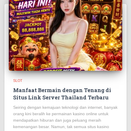
SLOT
Manfaat Bermain dengan Tenang di
Situs Link Server Thailand Terbaru
Seiring dengan kemajuan teknologi dan internet, banyak
orang kini beralih ke permainan kasino online untuk
mendapatkan hiburan dan juga peluang meraih
kemenangan besar. Namun, tak semua situs kasino