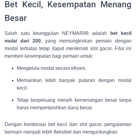
Bet Kecil, Kesempatan Menang
Besar
Salah satu keunggulan NEYMAR88 adalah
bet kecil
mulai dari 200
, yang memungkinkan pemain dengan
modal terbatas tetap dapat menikmati slot gacor. Fitur ini
memberi kesempatan bagi pemain untuk:
Mengelola modal secara efisien.
Memainkan lebih banyak putaran dengan modal
kecil.
Tetap berpeluang meraih kemenangan besar tanpa
harus mempertaruhkan dana besar.
Dengan kombinasi bet kecil dan slot gacor, pengalaman
bermain menjadi lebih fleksibel dan menguntungkan.