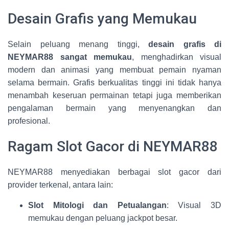
Desain Grafis yang Memukau
Selain peluang menang tinggi,
desain grafis di
NEYMAR88 sangat memukau
, menghadirkan visual
modern dan animasi yang membuat pemain nyaman
selama bermain. Grafis berkualitas tinggi ini tidak hanya
menambah keseruan permainan tetapi juga memberikan
pengalaman bermain yang menyenangkan dan
profesional.
Ragam Slot Gacor di NEYMAR88
NEYMAR88 menyediakan berbagai slot gacor dari
provider terkenal, antara lain:
Slot Mitologi dan Petualangan
: Visual 3D
memukau dengan peluang jackpot besar.