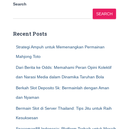
Search
SEARCH
Recent Posts
Strategi Ampuh untuk Memenangkan Permainan
Mahjong Toto
Dari Berita ke Odds: Memahami Peran Opini Kolektif
dan Narasi Media dalam Dinamika Taruhan Bola
Berkah Slot Deposito 5k: Bermainlah dengan Aman
dan Nyaman
Bermain Slot di Server Thailand: Tips Jitu untuk Raih
Kesuksesan
Spaceman88 Indonesia: Platform Terbaik untuk Meraih