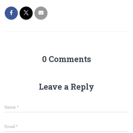
0 Comments
Leave a Reply
Name
*
Email
*