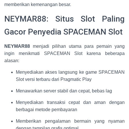
memberikan kemenangan besar.
NEYMAR88: Situs Slot Paling
Gacor Penyedia SPACEMAN Slot
NEYMAR88
menjadi pilihan utama para pemain yang
ingin menikmati SPACEMAN Slot karena beberapa
alasan:
Menyediakan akses langsung ke game SPACEMAN
Slot versi terbaru dari Pragmatic Play
Menawarkan server stabil dan cepat, bebas lag
Menyediakan transaksi cepat dan aman dengan
berbagai metode pembayaran
Memberikan pengalaman bermain yang nyaman
dengan tampilan grafis optimal