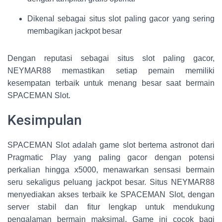
Dikenal sebagai situs slot paling gacor yang sering
membagikan jackpot besar
Dengan reputasi sebagai situs slot paling gacor,
NEYMAR88 memastikan setiap pemain memiliki
kesempatan terbaik untuk menang besar saat bermain
SPACEMAN Slot.
Kesimpulan
SPACEMAN Slot adalah game slot bertema astronot dari
Pragmatic Play yang paling gacor dengan potensi
perkalian hingga x5000, menawarkan sensasi bermain
seru sekaligus peluang jackpot besar. Situs NEYMAR88
menyediakan akses terbaik ke SPACEMAN Slot, dengan
server stabil dan fitur lengkap untuk mendukung
pengalaman bermain maksimal. Game ini cocok bagi