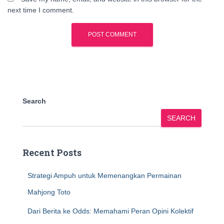
next time I comment.
Search
SEARCH
Recent Posts
Strategi Ampuh untuk Memenangkan Permainan
Mahjong Toto
Dari Berita ke Odds: Memahami Peran Opini Kolektif