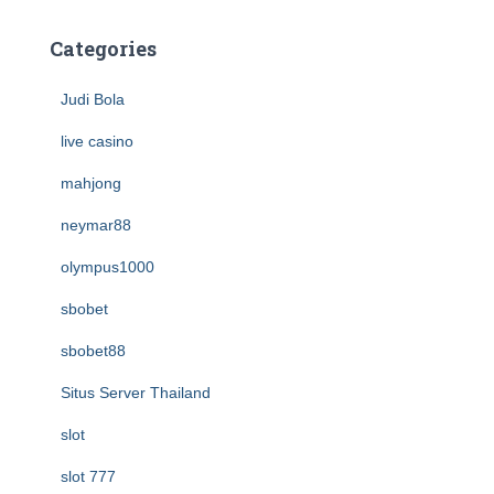
Categories
Judi Bola
live casino
mahjong
neymar88
olympus1000
sbobet
sbobet88
Situs Server Thailand
slot
slot 777