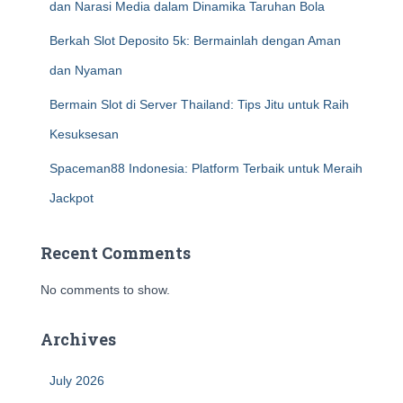
dan Narasi Media dalam Dinamika Taruhan Bola
Berkah Slot Deposito 5k: Bermainlah dengan Aman
dan Nyaman
Bermain Slot di Server Thailand: Tips Jitu untuk Raih
Kesuksesan
Spaceman88 Indonesia: Platform Terbaik untuk Meraih
Jackpot
Recent Comments
No comments to show.
Archives
July 2026