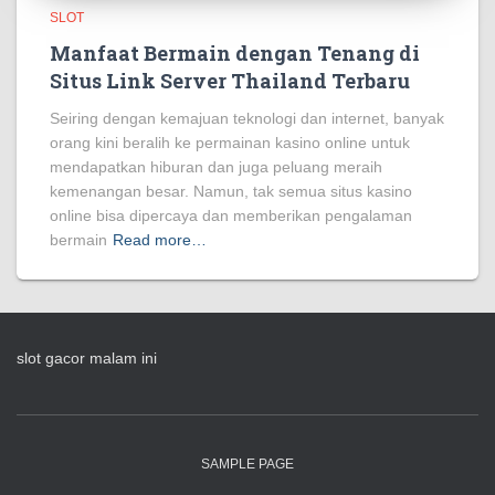
SLOT
Manfaat Bermain dengan Tenang di
Situs Link Server Thailand Terbaru
Seiring dengan kemajuan teknologi dan internet, banyak
orang kini beralih ke permainan kasino online untuk
mendapatkan hiburan dan juga peluang meraih
kemenangan besar. Namun, tak semua situs kasino
online bisa dipercaya dan memberikan pengalaman
bermain
Read more…
slot gacor malam ini
SAMPLE PAGE