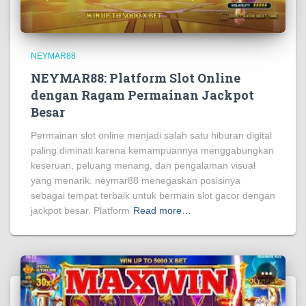
NEYMAR88
NEYMAR88: Platform Slot Online
dengan Ragam Permainan Jackpot
Besar
Permainan slot online menjadi salah satu hiburan digital
paling diminati karena kemampuannya menggabungkan
keseruan, peluang menang, dan pengalaman visual
yang menarik. neymar88 menegaskan posisinya
sebagai tempat terbaik untuk bermain slot gacor dengan
jackpot besar. Platform
Read more…