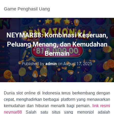
Game Penghasil Uang
NEYMAR88: Kombinasi Keseruan,
Peluang Menang, dan Kemudahan
Bermain
Published by
admin
on
August 17, 2025
Dunia slot online di Indonesia terus berkembang dengan
cepat, menghadirkan berbagai platform yang menawarkan
kemudahan dan hiburan menarik bagi pemain.
link resmi
neymar88
Salah satu situs yang menonjol adalah