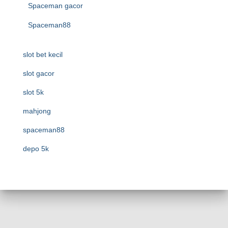
Spaceman gacor
Spaceman88
slot bet kecil
slot gacor
slot 5k
mahjong
spaceman88
depo 5k