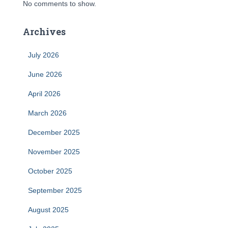
No comments to show.
Archives
July 2026
June 2026
April 2026
March 2026
December 2025
November 2025
October 2025
September 2025
August 2025