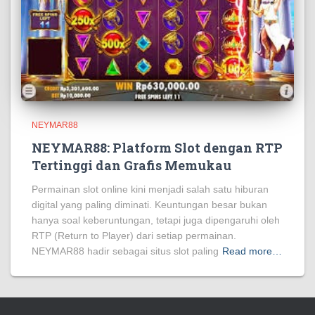
NEYMAR88
NEYMAR88: Platform Slot dengan RTP
Tertinggi dan Grafis Memukau
Permainan slot online kini menjadi salah satu hiburan
digital yang paling diminati. Keuntungan besar bukan
hanya soal keberuntungan, tetapi juga dipengaruhi oleh
RTP (Return to Player) dari setiap permainan.
NEYMAR88 hadir sebagai situs slot paling
Read more…