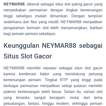
NEYMAR88
, dikenal sebagai situs slot paling gacor yang
menyediakan permainan dengan tingkat kemenangan
tinggi sekaligus mudah dimainkan. Dengan tampilan
sederhana dan fitur yang intuitif, NEYMAR88 menjadikan
pengalaman bermain slot lebih menyenangkan, bahkan
bagi pemain pemula sekalipun.
Keunggulan NEYMAR88 sebagai
Situs Slot Gacor
NEYMAR88 memiliki reputasi sebagai situs slot gacor
karena kombinasi faktor yang mendukung peluang
kemenangan pemain. Tingkat RTP yang tinggi pada
berbagai permainan menjadikan setiap putaran memiliki
potensi kemenangan lebih besar. Selain itu, variasi slot
yang tersedia sangat beragam, mulai dari tema
petualangan, fantasi, hingga modern, sehingga pemain