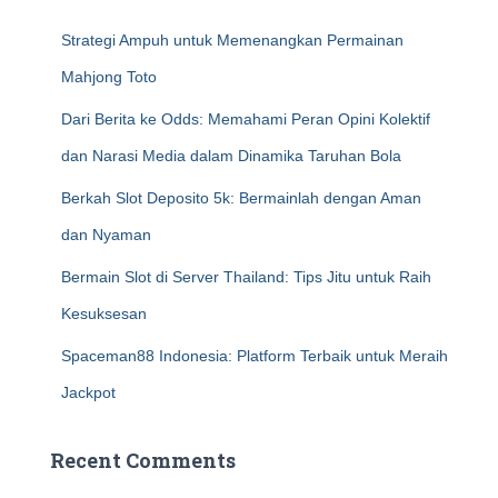
Strategi Ampuh untuk Memenangkan Permainan
Mahjong Toto
Dari Berita ke Odds: Memahami Peran Opini Kolektif
dan Narasi Media dalam Dinamika Taruhan Bola
Berkah Slot Deposito 5k: Bermainlah dengan Aman
dan Nyaman
Bermain Slot di Server Thailand: Tips Jitu untuk Raih
Kesuksesan
Spaceman88 Indonesia: Platform Terbaik untuk Meraih
Jackpot
Recent Comments