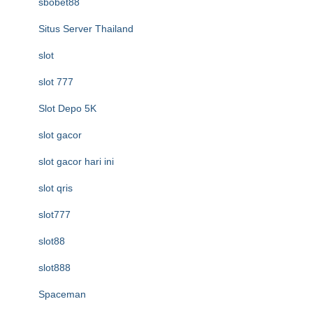
sbobet88
Situs Server Thailand
slot
slot 777
Slot Depo 5K
slot gacor
slot gacor hari ini
slot qris
slot777
slot88
slot888
Spaceman