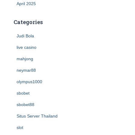
April 2025
Categories
Judi Bola
live casino
mahjong
neymar88
olympus1000
sbobet
sbobet88
Situs Server Thailand
slot