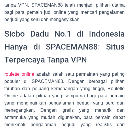
tanpa VPN, SPACEMAN88 telah menjadi pilihan utama
bagi para pemain judi online yang mencari pengalaman
berjudi yang seru dan mengasyikkan.
Sicbo Dadu No.1 di Indonesia
Hanya di SPACEMAN88: Situs
Terpercaya Tanpa VPN
roulette online
adalah salah satu permainan yang paling
populer di SPACEMAN88. Dengan berbagai pilihan
taruhan dan peluang kemenangan yang tinggi, Roulette
Online adalah pilihan yang sempurna bagi para pemain
yang menginginkan pengalaman berjudi yang seru dan
menegangkan. Dengan grafis yang menarik dan
antarmuka yang mudah digunakan, para pemain dapat
menikmati pengalaman berjudi yang realistis dan