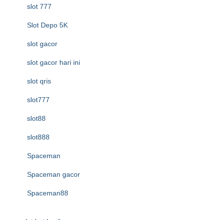
slot 777
Slot Depo 5K
slot gacor
slot gacor hari ini
slot qris
slot777
slot88
slot888
Spaceman
Spaceman gacor
Spaceman88