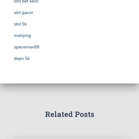
slot bet kecil
slot gacor
slot 5k
mahjong
spaceman88
depo 5k
Related Posts