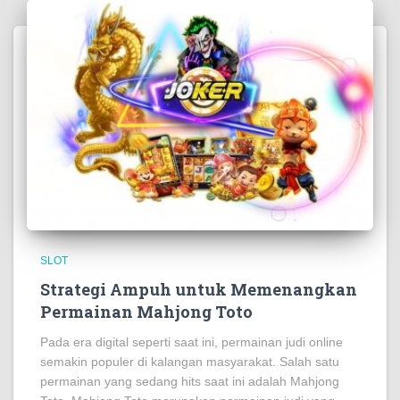
SLOT
Strategi Ampuh untuk Memenangkan
Permainan Mahjong Toto
Pada era digital seperti saat ini, permainan judi online
semakin populer di kalangan masyarakat. Salah satu
permainan yang sedang hits saat ini adalah Mahjong