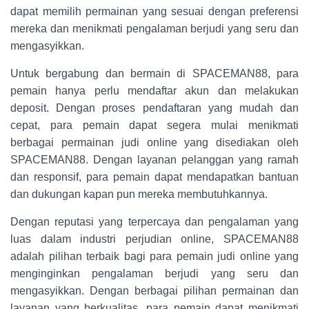
dapat memilih permainan yang sesuai dengan preferensi
mereka dan menikmati pengalaman berjudi yang seru dan
mengasyikkan.
Untuk bergabung dan bermain di SPACEMAN88, para
pemain hanya perlu mendaftar akun dan melakukan
deposit. Dengan proses pendaftaran yang mudah dan
cepat, para pemain dapat segera mulai menikmati
berbagai permainan judi online yang disediakan oleh
SPACEMAN88. Dengan layanan pelanggan yang ramah
dan responsif, para pemain dapat mendapatkan bantuan
dan dukungan kapan pun mereka membutuhkannya.
Dengan reputasi yang terpercaya dan pengalaman yang
luas dalam industri perjudian online, SPACEMAN88
adalah pilihan terbaik bagi para pemain judi online yang
menginginkan pengalaman berjudi yang seru dan
mengasyikkan. Dengan berbagai pilihan permainan dan
layanan yang berkualitas, para pemain dapat menikmati