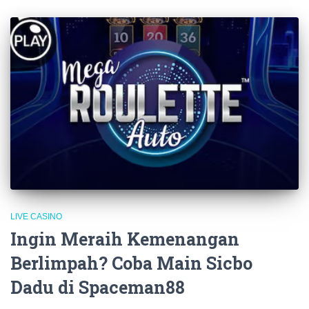
LIVE CASINO
Ingin Meraih Kemenangan
Berlimpah? Coba Main Sicbo
Dadu di Spaceman88