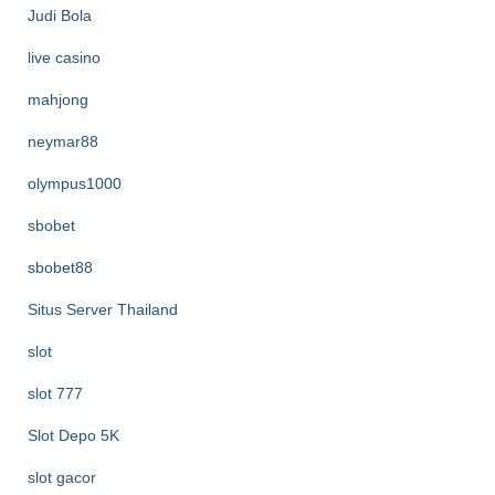
Judi Bola
live casino
mahjong
neymar88
olympus1000
sbobet
sbobet88
Situs Server Thailand
slot
slot 777
Slot Depo 5K
slot gacor