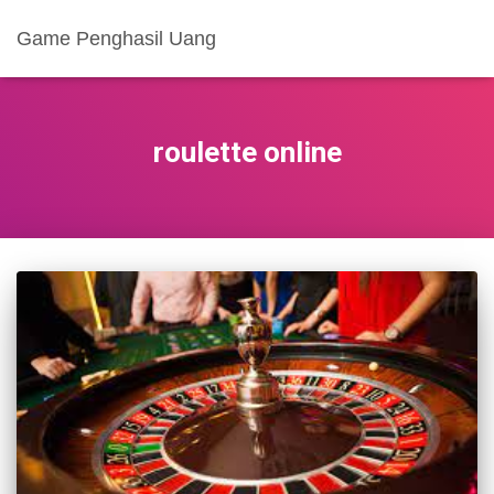
Game Penghasil Uang
roulette online