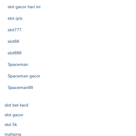
slot gacor hari ini
slot qris
slot777
slot88
slot888
Spaceman
Spaceman gacor
Spaceman88
slot bet kecil
slot gacor
slot 5k
mahjong