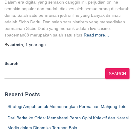
Dalam era digital yang semakin canggih ini, perjudian online
semakin populer dan mudah diakses oleh semua orang di seluruh
dunia. Salah satu permainan judi online yang banyak diminati
adalah Sicbo Dadu. Dan salah satu platform yang menyediakan
permainan Sicbo Dadu yang menarik adalah live casino.
spaceman88 merupakan salah satu situs
Read more…
By
admin
,
1 year
ago
Search
SEARCH
Recent Posts
Strategi Ampuh untuk Memenangkan Permainan Mahjong Toto
Dari Berita ke Odds: Memahami Peran Opini Kolektif dan Narasi
Media dalam Dinamika Taruhan Bola