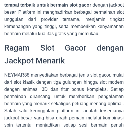
tempat terbaik untuk bermain slot gacor
dengan jackpot
besar. Platform ini menghadirkan berbagai permainan slot
unggulan dari provider ternama, menjamin tingkat
kemenangan yang tinggi, serta memberikan kenyamanan
bermain melalui kualitas grafis yang memukau.
Ragam Slot Gacor dengan
Jackpot Menarik
NEYMAR88 menyediakan berbagai jenis slot gacor, mulai
dari slot klasik dengan tiga gulungan hingga slot modern
dengan animasi 3D dan fitur bonus kompleks. Setiap
permainan dirancang untuk memberikan pengalaman
bermain yang menarik sekaligus peluang menang optimal.
Salah satu keunggulan platform ini adalah tersedianya
jackpot besar yang bisa diraih pemain melalui kombinasi
spin tertentu, menjadikan setiap sesi bermain penuh