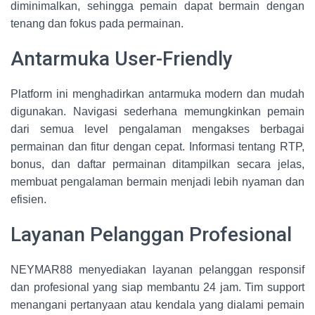
diminimalkan, sehingga pemain dapat bermain dengan
tenang dan fokus pada permainan.
Antarmuka User-Friendly
Platform ini menghadirkan antarmuka modern dan mudah
digunakan. Navigasi sederhana memungkinkan pemain
dari semua level pengalaman mengakses berbagai
permainan dan fitur dengan cepat. Informasi tentang RTP,
bonus, dan daftar permainan ditampilkan secara jelas,
membuat pengalaman bermain menjadi lebih nyaman dan
efisien.
Layanan Pelanggan Profesional
NEYMAR88 menyediakan layanan pelanggan responsif
dan profesional yang siap membantu 24 jam. Tim support
menangani pertanyaan atau kendala yang dialami pemain