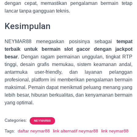
dengan cepat, memastikan pengalaman bermain tetap
lancar tanpa gangguan teknis.
Kesimpulan
NEYMAR88 menegaskan posisinya sebagai
tempat
terbaik untuk bermain slot gacor dengan jackpot
besar
. Dengan ragam permainan unggulan, tingkat RTP
tinggi, desain grafis memukau, sistem keamanan andal,
antarmuka user-friendly, dan layanan pelanggan
profesional, platform ini memberikan pengalaman bermain
maksimal. Pemain dapat menikmati peluang menang yang
lebih besar, hiburan berkualitas, dan kenyamanan bermain
yang optimal.
Categories:
NEYMAR88
Tags:
daftar neymar88
link alternatif neymar88
link neymar88