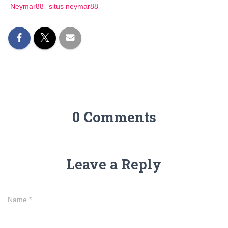
Neymar88
situs neymar88
0 Comments
Leave a Reply
Name
*