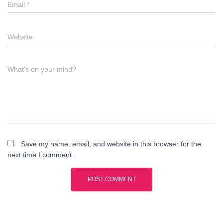
Email
*
Website
What's on your mind?
Save my name, email, and website in this browser for the
next time I comment.