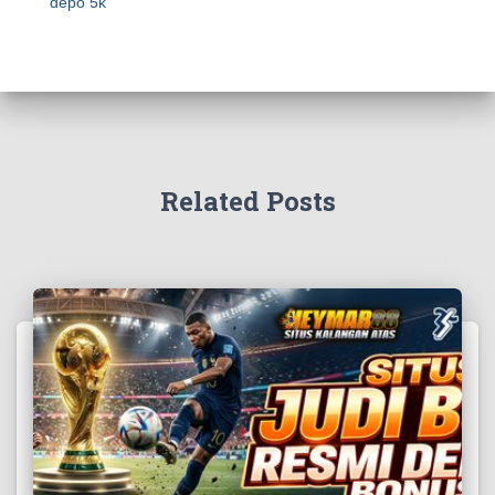
depo 5k
Related Posts