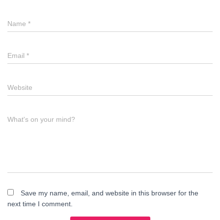
Name
*
Email
*
Website
What's on your mind?
Save my name, email, and website in this browser for the
next time I comment.