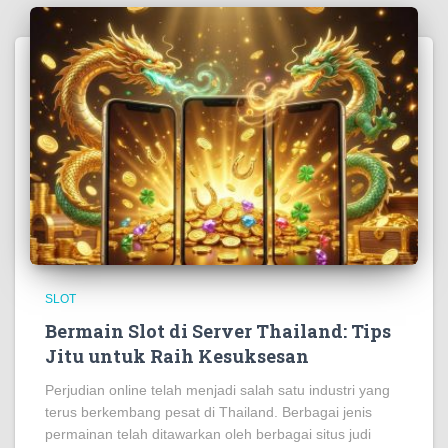
SLOT
Bermain Slot di Server Thailand: Tips
Jitu untuk Raih Kesuksesan
Perjudian online telah menjadi salah satu industri yang
terus berkembang pesat di Thailand. Berbagai jenis
permainan telah ditawarkan oleh berbagai situs judi