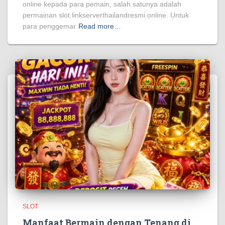
online kepada para pemain, salah satunya adalah
permainan slot linkserverthailandresmi.online. Untuk
para penggemar
Read more…
SLOT
Manfaat Bermain dengan Tenang di