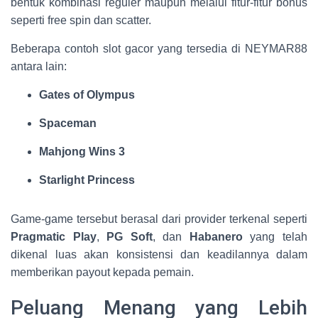
bentuk kombinasi reguler maupun melalui fitur-fitur bonus
seperti free spin dan scatter.
Beberapa contoh slot gacor yang tersedia di NEYMAR88
antara lain:
Gates of Olympus
Spaceman
Mahjong Wins 3
Starlight Princess
Game-game tersebut berasal dari provider terkenal seperti
Pragmatic Play
,
PG Soft
, dan
Habanero
yang telah
dikenal luas akan konsistensi dan keadilannya dalam
memberikan payout kepada pemain.
Peluang Menang yang Lebih