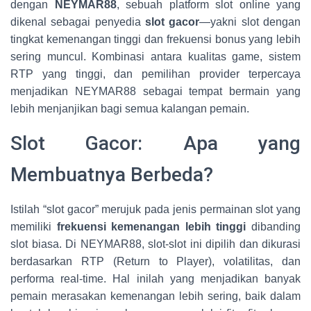
dengan
NEYMAR88
, sebuah platform slot online yang
dikenal sebagai penyedia
slot gacor
—yakni slot dengan
tingkat kemenangan tinggi dan frekuensi bonus yang lebih
sering muncul. Kombinasi antara kualitas game, sistem
RTP yang tinggi, dan pemilihan provider terpercaya
menjadikan NEYMAR88 sebagai tempat bermain yang
lebih menjanjikan bagi semua kalangan pemain.
Slot Gacor: Apa yang
Membuatnya Berbeda?
Istilah “slot gacor” merujuk pada jenis permainan slot yang
memiliki
frekuensi kemenangan lebih tinggi
dibanding
slot biasa. Di NEYMAR88, slot-slot ini dipilih dan dikurasi
berdasarkan RTP (Return to Player), volatilitas, dan
performa real-time. Hal inilah yang menjadikan banyak
pemain merasakan kemenangan lebih sering, baik dalam