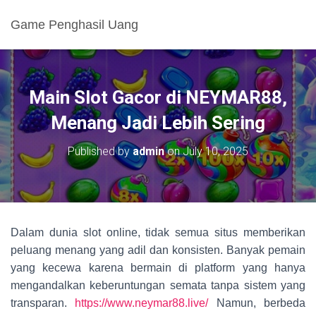
Game Penghasil Uang
Main Slot Gacor di NEYMAR88,
Menang Jadi Lebih Sering
Published by
admin
on
July 10, 2025
Dalam dunia slot online, tidak semua situs memberikan
peluang menang yang adil dan konsisten. Banyak pemain
yang kecewa karena bermain di platform yang hanya
mengandalkan keberuntungan semata tanpa sistem yang
transparan.
https://www.neymar88.live/
Namun, berbeda