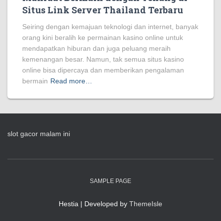
Situs Link Server Thailand Terbaru
Seiring dengan kemajuan teknologi dan internet, banyak
orang kini beralih ke permainan kasino online untuk
mendapatkan hiburan dan juga peluang meraih
kemenangan besar. Namun, tak semua situs kasino
online bisa dipercaya dan memberikan pengalaman
bermain
Read more…
slot gacor malam ini
SAMPLE PAGE
Hestia | Developed by
ThemeIsle