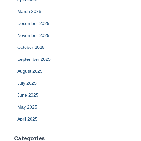
March 2026
December 2025
November 2025
October 2025
September 2025
August 2025
July 2025
June 2025
May 2025
April 2025
Categories