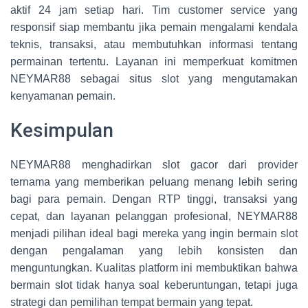
aktif 24 jam setiap hari. Tim customer service yang
responsif siap membantu jika pemain mengalami kendala
teknis, transaksi, atau membutuhkan informasi tentang
permainan tertentu. Layanan ini memperkuat komitmen
NEYMAR88 sebagai situs slot yang mengutamakan
kenyamanan pemain.
Kesimpulan
NEYMAR88 menghadirkan slot gacor dari provider
ternama yang memberikan peluang menang lebih sering
bagi para pemain. Dengan RTP tinggi, transaksi yang
cepat, dan layanan pelanggan profesional, NEYMAR88
menjadi pilihan ideal bagi mereka yang ingin bermain slot
dengan pengalaman yang lebih konsisten dan
menguntungkan. Kualitas platform ini membuktikan bahwa
bermain slot tidak hanya soal keberuntungan, tetapi juga
strategi dan pemilihan tempat bermain yang tepat.