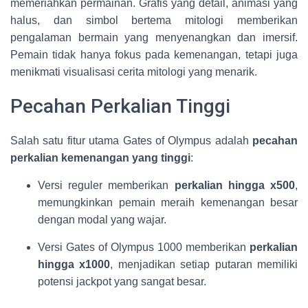
memeriahkan permainan. Grafis yang detail, animasi yang
halus, dan simbol bertema mitologi memberikan
pengalaman bermain yang menyenangkan dan imersif.
Pemain tidak hanya fokus pada kemenangan, tetapi juga
menikmati visualisasi cerita mitologi yang menarik.
Pecahan Perkalian Tinggi
Salah satu fitur utama Gates of Olympus adalah
pecahan
perkalian kemenangan yang tinggi
:
Versi reguler memberikan
perkalian hingga x500
,
memungkinkan pemain meraih kemenangan besar
dengan modal yang wajar.
Versi Gates of Olympus 1000 memberikan
perkalian
hingga x1000
, menjadikan setiap putaran memiliki
potensi jackpot yang sangat besar.