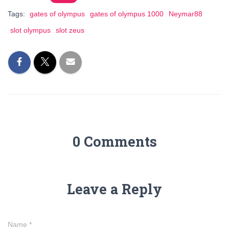
Tags:
gates of olympus
gates of olympus 1000
Neymar88
slot olympus
slot zeus
0 Comments
Leave a Reply
Name
*