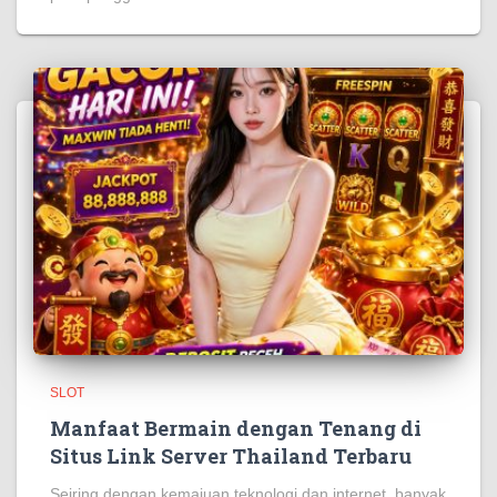
SLOT
Manfaat Bermain dengan Tenang di
Situs Link Server Thailand Terbaru
Seiring dengan kemajuan teknologi dan internet, banyak