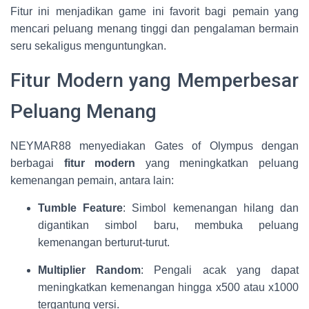
Fitur ini menjadikan game ini favorit bagi pemain yang
mencari peluang menang tinggi dan pengalaman bermain
seru sekaligus menguntungkan.
Fitur Modern yang Memperbesar
Peluang Menang
NEYMAR88 menyediakan Gates of Olympus dengan
berbagai
fitur modern
yang meningkatkan peluang
kemenangan pemain, antara lain:
Tumble Feature
: Simbol kemenangan hilang dan
digantikan simbol baru, membuka peluang
kemenangan berturut-turut.
Multiplier Random
: Pengali acak yang dapat
meningkatkan kemenangan hingga x500 atau x1000
tergantung versi.