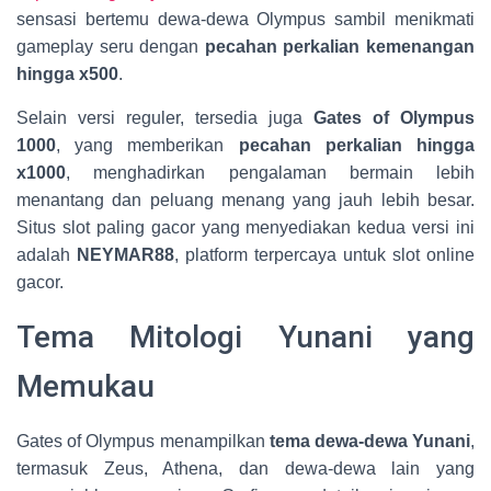
sensasi bertemu dewa-dewa Olympus sambil menikmati
gameplay seru dengan
pecahan perkalian kemenangan
hingga x500
.
Selain versi reguler, tersedia juga
Gates of Olympus
1000
, yang memberikan
pecahan perkalian hingga
x1000
, menghadirkan pengalaman bermain lebih
menantang dan peluang menang yang jauh lebih besar.
Situs slot paling gacor yang menyediakan kedua versi ini
adalah
NEYMAR88
, platform terpercaya untuk slot online
gacor.
Tema Mitologi Yunani yang
Memukau
Gates of Olympus menampilkan
tema dewa-dewa Yunani
,
termasuk Zeus, Athena, dan dewa-dewa lain yang