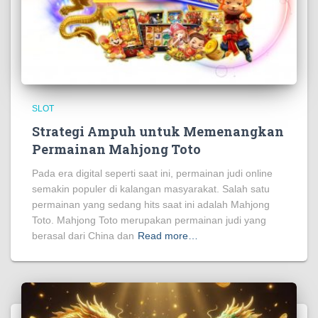
SLOT
Strategi Ampuh untuk Memenangkan
Permainan Mahjong Toto
Pada era digital seperti saat ini, permainan judi online
semakin populer di kalangan masyarakat. Salah satu
permainan yang sedang hits saat ini adalah Mahjong
Toto. Mahjong Toto merupakan permainan judi yang
berasal dari China dan
Read more…