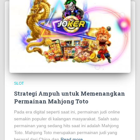
SLOT
Strategi Ampuh untuk Memenangkan
Permainan Mahjong Toto
Pada era digital seperti saat ini, permainan judi online
semakin populer di kalangan masyarakat. Salah satu
permainan yang sedang hits saat ini adalah Mahjong
Toto. Mahjong Toto merupakan permainan judi yang
berasal dari China dan
Read more…