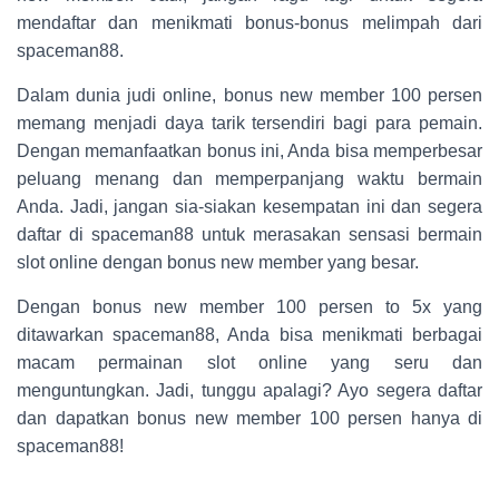
mendaftar dan menikmati bonus-bonus melimpah dari
spaceman88.
Dalam dunia judi online, bonus new member 100 persen
memang menjadi daya tarik tersendiri bagi para pemain.
Dengan memanfaatkan bonus ini, Anda bisa memperbesar
peluang menang dan memperpanjang waktu bermain
Anda. Jadi, jangan sia-siakan kesempatan ini dan segera
daftar di spaceman88 untuk merasakan sensasi bermain
slot online dengan bonus new member yang besar.
Dengan bonus new member 100 persen to 5x yang
ditawarkan spaceman88, Anda bisa menikmati berbagai
macam permainan slot online yang seru dan
menguntungkan. Jadi, tunggu apalagi? Ayo segera daftar
dan dapatkan bonus new member 100 persen hanya di
spaceman88!