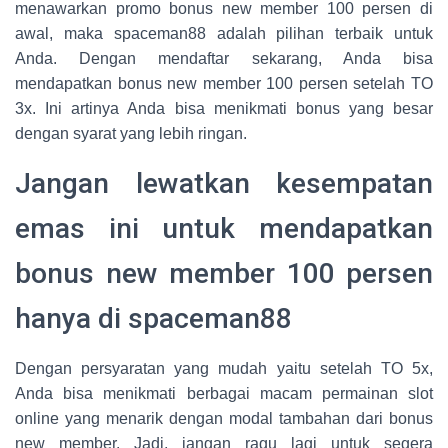
menawarkan promo bonus new member 100 persen di
awal, maka spaceman88 adalah pilihan terbaik untuk
Anda. Dengan mendaftar sekarang, Anda bisa
mendapatkan bonus new member 100 persen setelah TO
3x. Ini artinya Anda bisa menikmati bonus yang besar
dengan syarat yang lebih ringan.
Jangan lewatkan kesempatan
emas ini untuk mendapatkan
bonus new member 100 persen
hanya di spaceman88
Dengan persyaratan yang mudah yaitu setelah TO 5x,
Anda bisa menikmati berbagai macam permainan slot
online yang menarik dengan modal tambahan dari bonus
new member. Jadi, jangan ragu lagi untuk segera