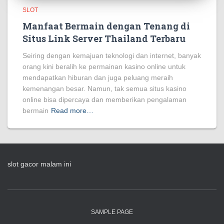
SLOT
Manfaat Bermain dengan Tenang di
Situs Link Server Thailand Terbaru
Seiring dengan kemajuan teknologi dan internet, banyak
orang kini beralih ke permainan kasino online untuk
mendapatkan hiburan dan juga peluang meraih
kemenangan besar. Namun, tak semua situs kasino
online bisa dipercaya dan memberikan pengalaman
bermain
Read more…
slot gacor malam ini
SAMPLE PAGE