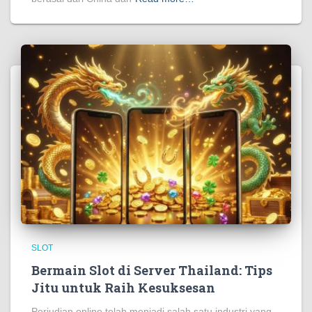
SLOT
Bermain Slot di Server Thailand: Tips
Jitu untuk Raih Kesuksesan
Perjudian online telah menjadi salah satu industri yang