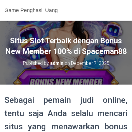
Game Penghasil Uang
Situs Slot Terbaik dengan Bonus
New Member 100% di Spaceman88
Published by
admin
on
December 7, 2025
Sebagai pemain judi online,
tentu saja Anda selalu mencari
situs yang menawarkan bonus