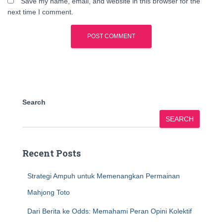
Save my name, email, and website in this browser for the
next time I comment.
Search
SEARCH
Recent Posts
Strategi Ampuh untuk Memenangkan Permainan
Mahjong Toto
Dari Berita ke Odds: Memahami Peran Opini Kolektif