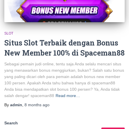
SLOT
Situs Slot Terbaik dengan Bonus
New Member 100% di Spaceman88
Sebagai pemain judi online, tentu saja Anda selalu mencari situs
yang menawarkan bonus menggiurkan, bukan? Salah satu bonus
yang paling dicari oleh para pemain adalah bonus new member
100 persen. Apakah Anda tahu bahwa hanya di spaceman88
Anda bisa mendapatkan slot bonus 100 persen? Ya, Anda tidak
salah dengar! spaceman88
Read more…
By
admin
,
8 months
ago
Search