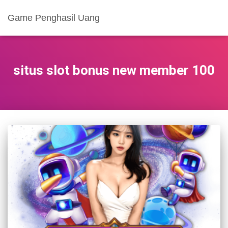
Game Penghasil Uang
situs slot bonus new member 100