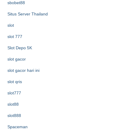
sbobet88
Situs Server Thailand
slot
slot 777
Slot Depo 5K
slot gacor
slot gacor hari ini
slot qris
slot777
slot88
slot888
Spaceman