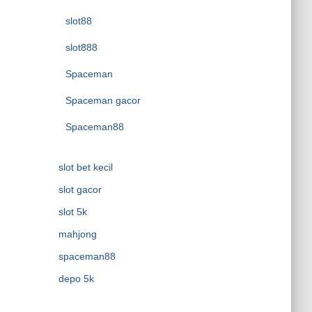
slot88
slot888
Spaceman
Spaceman gacor
Spaceman88
slot bet kecil
slot gacor
slot 5k
mahjong
spaceman88
depo 5k