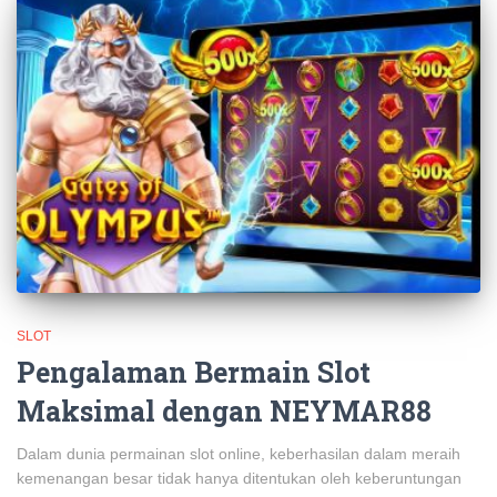
SLOT
Pengalaman Bermain Slot
Maksimal dengan NEYMAR88
Dalam dunia permainan slot online, keberhasilan dalam meraih
kemenangan besar tidak hanya ditentukan oleh keberuntungan