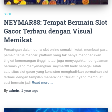
SLOT
NEYMAR88: Tempat Bermain Slot
Gacor Terbaru dengan Visual
Memikat
Persaingan dalam dunia slot online semakin ketat, membuat para
pemain terus mencari platform yang tak hanya menghadirkan
tingkat kemenangan tinggi, tetapi juga menyuguhkan pengalaman
bermain yang menyenangkan. neymar88 hadir sebagai salah
satu situs slot gacor yang konsisten menghadirkan permainan slot
terbaru dengan tampilan menarik dan fitur-fitur yang membuat
sesi bermain jadi
Read more…
By
admin
,
1 year
ago