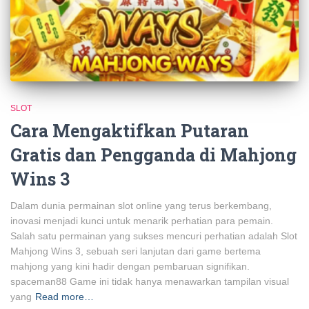
SLOT
Cara Mengaktifkan Putaran
Gratis dan Pengganda di Mahjong
Wins 3
Dalam dunia permainan slot online yang terus berkembang,
inovasi menjadi kunci untuk menarik perhatian para pemain.
Salah satu permainan yang sukses mencuri perhatian adalah Slot
Mahjong Wins 3, sebuah seri lanjutan dari game bertema
mahjong yang kini hadir dengan pembaruan signifikan.
spaceman88 Game ini tidak hanya menawarkan tampilan visual
yang
Read more…