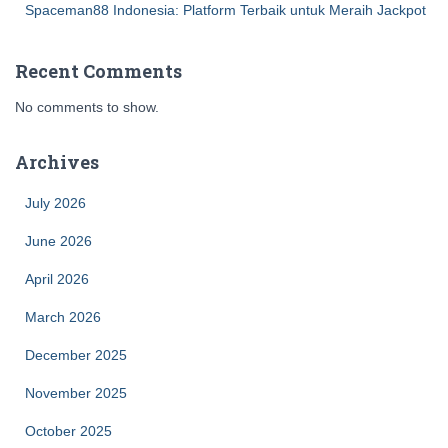
Spaceman88 Indonesia: Platform Terbaik untuk Meraih Jackpot
Recent Comments
No comments to show.
Archives
July 2026
June 2026
April 2026
March 2026
December 2025
November 2025
October 2025