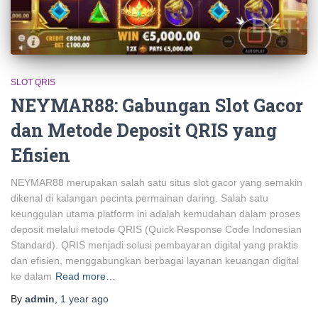
SLOT QRIS
NEYMAR88: Gabungan Slot Gacor
dan Metode Deposit QRIS yang
Efisien
NEYMAR88 merupakan salah satu situs slot gacor yang semakin
dikenal di kalangan pecinta permainan daring. Salah satu
keunggulan utama platform ini adalah kemudahan dalam proses
deposit melalui metode QRIS (Quick Response Code Indonesian
Standard). QRIS menjadi solusi pembayaran digital yang praktis
dan efisien, menggabungkan berbagai layanan keuangan digital
ke dalam
Read more…
By
admin
,
1 year
ago