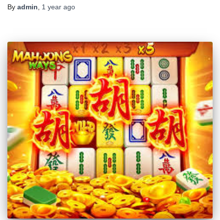
By
admin
,
1 year
ago