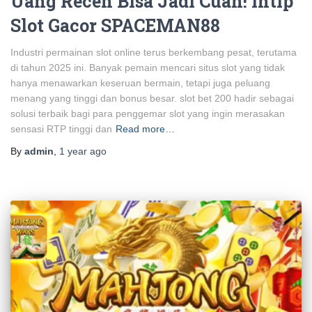
Uang Receh Bisa Jadi Cuan! Intip
Slot Gacor SPACEMAN88
Industri permainan slot online terus berkembang pesat, terutama
di tahun 2025 ini. Banyak pemain mencari situs slot yang tidak
hanya menawarkan keseruan bermain, tetapi juga peluang
menang yang tinggi dan bonus besar. slot bet 200 hadir sebagai
solusi terbaik bagi para penggemar slot yang ingin merasakan
sensasi RTP tinggi dan
Read more…
By
admin
,
1 year
ago