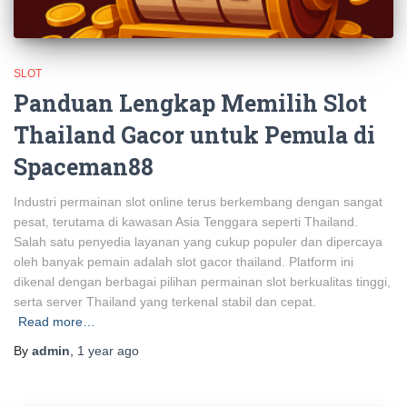
SLOT
Panduan Lengkap Memilih Slot
Thailand Gacor untuk Pemula di
Spaceman88
Industri permainan slot online terus berkembang dengan sangat
pesat, terutama di kawasan Asia Tenggara seperti Thailand.
Salah satu penyedia layanan yang cukup populer dan dipercaya
oleh banyak pemain adalah slot gacor thailand. Platform ini
dikenal dengan berbagai pilihan permainan slot berkualitas tinggi,
serta server Thailand yang terkenal stabil dan cepat.
Read more…
By
admin
,
1 year
ago