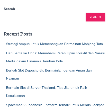
Search
SEARCH
Recent Posts
Strategi Ampuh untuk Memenangkan Permainan Mahjong Toto
Dari Berita ke Odds: Memahami Peran Opini Kolektif dan Narasi
Media dalam Dinamika Taruhan Bola
Berkah Slot Deposito 5k: Bermainlah dengan Aman dan
Nyaman
Bermain Slot di Server Thailand: Tips Jitu untuk Raih
Kesuksesan
Spaceman88 Indonesia: Platform Terbaik untuk Meraih Jackpot