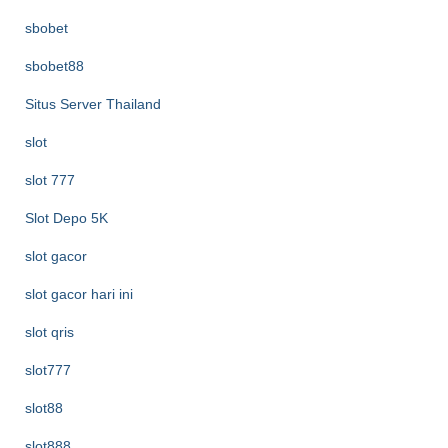
sbobet
sbobet88
Situs Server Thailand
slot
slot 777
Slot Depo 5K
slot gacor
slot gacor hari ini
slot qris
slot777
slot88
slot888