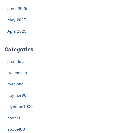
June 2025
May 2025
April 2025
Categories
Judi Bola
live casino
mahjong
neymar88
olympus1000
sbobet
sbobet88