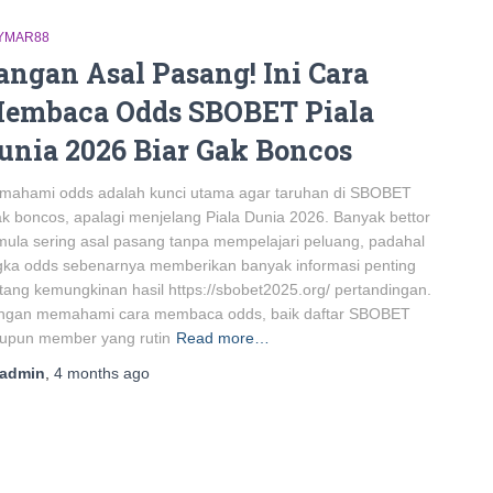
YMAR88
angan Asal Pasang! Ini Cara
embaca Odds SBOBET Piala
unia 2026 Biar Gak Boncos
mahami odds adalah kunci utama agar taruhan di SBOBET
ak boncos, apalagi menjelang Piala Dunia 2026. Banyak bettor
ula sering asal pasang tanpa mempelajari peluang, padahal
ka odds sebenarnya memberikan banyak informasi penting
tang kemungkinan hasil https://sbobet2025.org/ pertandingan.
ngan memahami cara membaca odds, baik daftar SBOBET
upun member yang rutin
Read more…
admin
,
4 months
ago