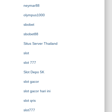
neymar88
olympus1000
sbobet
sbobet88
Situs Server Thailand
slot
slot 777
Slot Depo 5K
slot gacor
slot gacor hari ini
slot qris
slot777