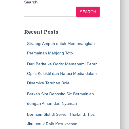
Search
SEARCH
Recent Posts
Strategi Ampuh untuk Memenangkan
Permainan Mahjong Toto
Dari Berita ke Odds: Memahami Peran
Opini Kolektif dan Narasi Media dalam
Dinamika Taruhan Bola
Berkah Slot Deposito 5k: Bermainlah
dengan Aman dan Nyaman
Bermain Slot di Server Thailand: Tips
Jitu untuk Raih Kesuksesan