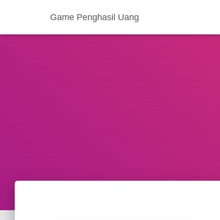
Game Penghasil Uang