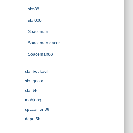
slot88
slot888
Spaceman
Spaceman gacor
Spaceman88
slot bet kecil
slot gacor
slot 5k
mahjong
spaceman88
depo 5k