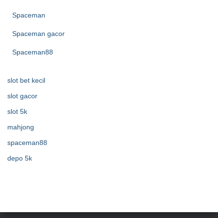
Spaceman
Spaceman gacor
Spaceman88
slot bet kecil
slot gacor
slot 5k
mahjong
spaceman88
depo 5k