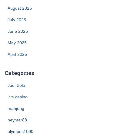
August 2025
July 2025
June 2025
May 2025
April 2025
Categories
Judi Bola
live casino
mahjong
neymar88
olympus1000