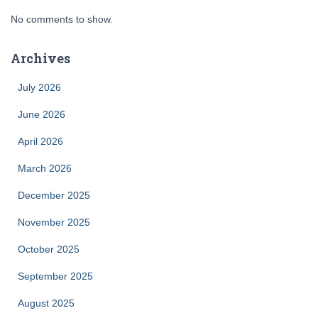
No comments to show.
Archives
July 2026
June 2026
April 2026
March 2026
December 2025
November 2025
October 2025
September 2025
August 2025