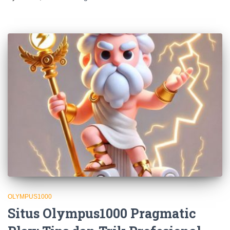
OLYMPUS1000
Situs Olympus1000 Pragmatic