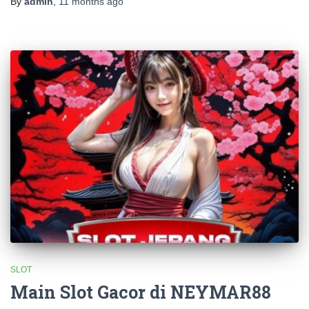
By
admin
,
11 months
ago
SLOT
Main Slot Gacor di NEYMAR88