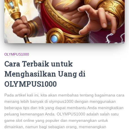
OLYMPUS1000
Cara Terbaik untuk
Menghasilkan Uang di
OLYMPUS1000
Pada artikel kali ini, kita akan membahas tentang bagaimana cara
menang lebih banyak di olympus1000 dengan menggunakan
beberapa tips dan trik yang dapat membantu Anda meningkatkan
peluang kemenangan Anda. OLYMPUS1000 adalah salah satu
game slot online yang populer dan menyenangkan untuk
dimainkan, namun bagi sebagian orang, memenangkan