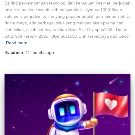
Seiring perkembangan teknologi dan kemajuan internet, perjudian
online semakin diminati oleh masyarakat. olympus1000 Salah
satu jenis perjudian online yang populer adalah permainan slot. Di
dunia maya, ada berbagai situs yang menyediakan permainan
slot online, salah satunya adalah Situs Slot Olympus1000. Daftar
Situs Slot Terbaik 2025: Olympus1000 Link Terpercaya dan Gacor
Read more…
By
admin
,
11 months
ago