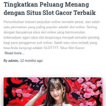
Tingkatkan Peluang Menang
dengan Situs Slot Gacor Terbaik
Pertumbuhan industri perjudian online semakin pesat, dan salah
satu permainan yang paling populer adalah slot online. Seiring
dengan banyaknya situs slot online yang bermunculan,
keberadaan agen situs slot terpercaya menjadi semakin penting
bagi para penggemar judi online. Salah satu situs terbaik yang
bisa Anda kunjungi adalah SLOT777. Situs Slot Gacor:
Read more…
By
admin
,
12 months
ago