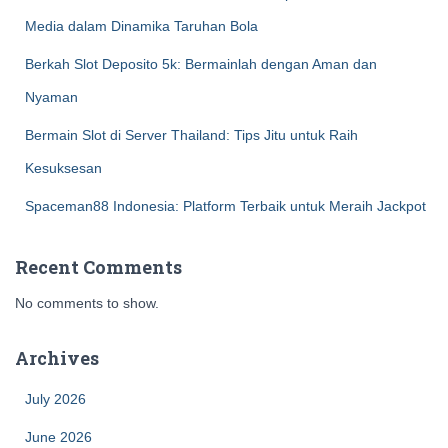
Media dalam Dinamika Taruhan Bola
Berkah Slot Deposito 5k: Bermainlah dengan Aman dan
Nyaman
Bermain Slot di Server Thailand: Tips Jitu untuk Raih
Kesuksesan
Spaceman88 Indonesia: Platform Terbaik untuk Meraih Jackpot
Recent Comments
No comments to show.
Archives
July 2026
June 2026