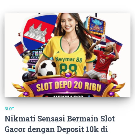
SLOT
Nikmati Sensasi Bermain Slot
Gacor dengan Deposit 10k di