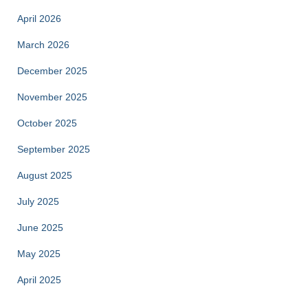
April 2026
March 2026
December 2025
November 2025
October 2025
September 2025
August 2025
July 2025
June 2025
May 2025
April 2025