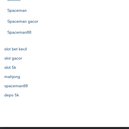
Spaceman
Spaceman gacor
Spaceman88
slot bet kecil
slot gacor
slot 5k
mahjong
spaceman88
depo 5k