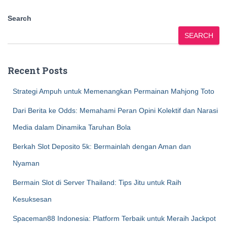
Search
SEARCH
Recent Posts
Strategi Ampuh untuk Memenangkan Permainan Mahjong Toto
Dari Berita ke Odds: Memahami Peran Opini Kolektif dan Narasi
Media dalam Dinamika Taruhan Bola
Berkah Slot Deposito 5k: Bermainlah dengan Aman dan
Nyaman
Bermain Slot di Server Thailand: Tips Jitu untuk Raih
Kesuksesan
Spaceman88 Indonesia: Platform Terbaik untuk Meraih Jackpot