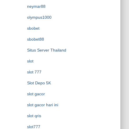
neymar88
olympus1000
sbobet
sbobet88
Situs Server Thailand
slot
slot 777
Slot Depo 5K
slot gacor
slot gacor hari ini
slot qris
slot777