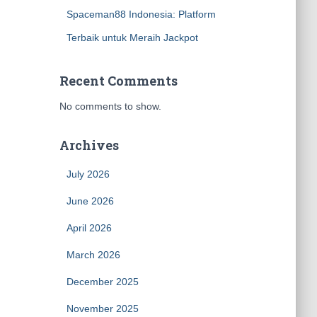
Spaceman88 Indonesia: Platform
Terbaik untuk Meraih Jackpot
Recent Comments
No comments to show.
Archives
July 2026
June 2026
April 2026
March 2026
December 2025
November 2025