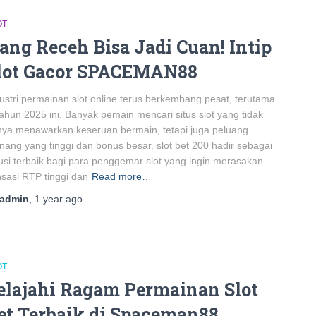
OT
ang Receh Bisa Jadi Cuan! Intip
lot Gacor SPACEMAN88
ustri permainan slot online terus berkembang pesat, terutama
tahun 2025 ini. Banyak pemain mencari situs slot yang tidak
ya menawarkan keseruan bermain, tetapi juga peluang
ang yang tinggi dan bonus besar. slot bet 200 hadir sebagai
usi terbaik bagi para penggemar slot yang ingin merasakan
sasi RTP tinggi dan
Read more…
admin
,
1 year
ago
OT
elajahi Ragam Permainan Slot
et Terbaik di Spaceman88