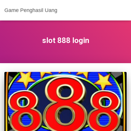
Game Penghasil Uang
slot 888 login