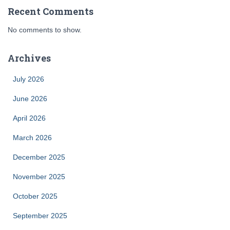
Recent Comments
No comments to show.
Archives
July 2026
June 2026
April 2026
March 2026
December 2025
November 2025
October 2025
September 2025