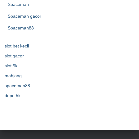
Spaceman
Spaceman gacor
Spaceman88
slot bet kecil
slot gacor
slot 5k
mahjong
spaceman88
depo 5k