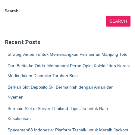
Search
SEARCH
Recent Posts
Strategi Ampuh untuk Memenangkan Permainan Mahjong Toto
Dari Berita ke Odds: Memahami Peran Opini Kolektif dan Narasi
Media dalam Dinamika Taruhan Bola
Berkah Slot Deposito 5k: Bermainlah dengan Aman dan
Nyaman
Bermain Slot di Server Thailand: Tips Jitu untuk Raih
Kesuksesan
Spaceman88 Indonesia: Platform Terbaik untuk Meraih Jackpot