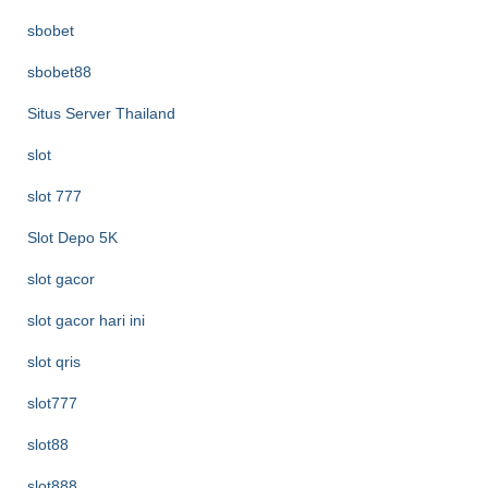
sbobet
sbobet88
Situs Server Thailand
slot
slot 777
Slot Depo 5K
slot gacor
slot gacor hari ini
slot qris
slot777
slot88
slot888