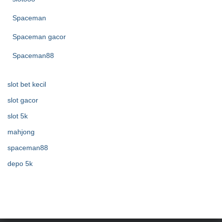
Spaceman
Spaceman gacor
Spaceman88
slot bet kecil
slot gacor
slot 5k
mahjong
spaceman88
depo 5k