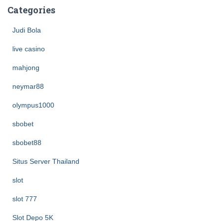
Categories
Judi Bola
live casino
mahjong
neymar88
olympus1000
sbobet
sbobet88
Situs Server Thailand
slot
slot 777
Slot Depo 5K