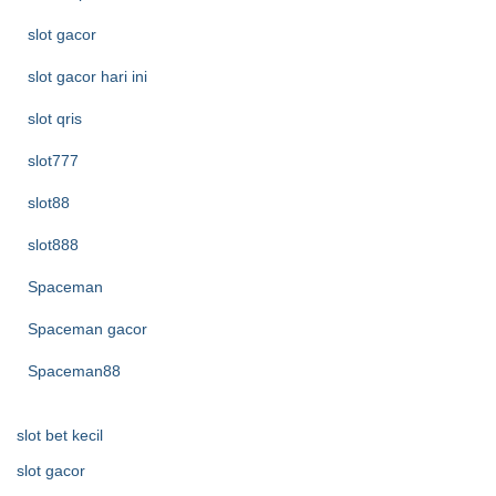
slot gacor
slot gacor hari ini
slot qris
slot777
slot88
slot888
Spaceman
Spaceman gacor
Spaceman88
slot bet kecil
slot gacor